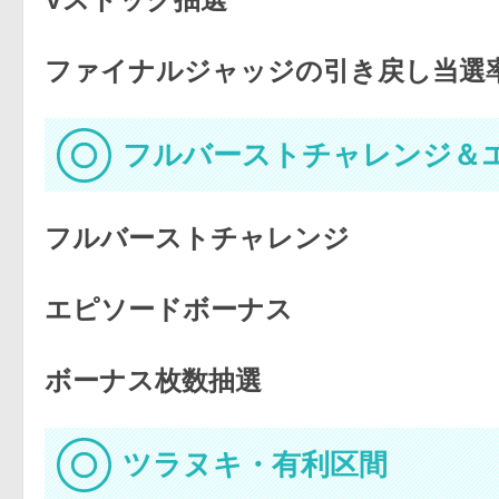
ファイナルジャッジの引き戻し当選
フルバーストチャレンジ＆
フルバーストチャレンジ
エピソードボーナス
ボーナス枚数抽選
ツラヌキ・有利区間