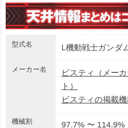
型式名
L機動戦士ガンダム
メーカー名
ビスティ（メーカ
ト）
ビスティの掲載機
機械割
97.7% 〜 114.9%