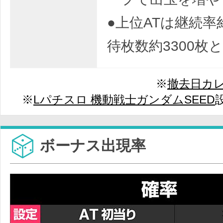
●上位ATは継続率
待枚数約3300枚と
※
撤去日カ
※
Lパチスロ 機動戦士ガンダムSEED
ボーナス出現率