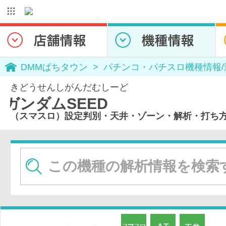
DMMぱちタウン
パチンコ・パチスロ機種情報
きどうせんしがんだむしーど
（スマスロ）設定判別・天井・ゾーン・解析・打ち