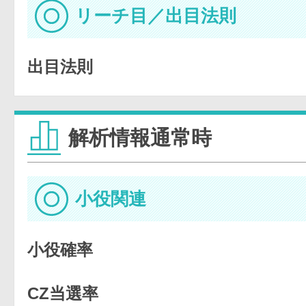
リーチ目／出目法則
出目法則
解析情報通常時
小役関連
小役確率
CZ当選率