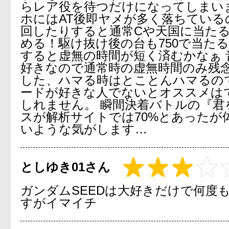
らレア役を待つだけになってしまい
ホにはAT後即ヤメが多く落ちているの
回したりすると通常Cや天国に当た
める！駆け抜け後の台も750で当た
すると虚無の時間が短く済むかなぁ 
好きなので通常時の虚無時間のみ残
した、ハマる時はとことんハマるの
ードが好きな人でないとオススメは
しれません。 瞬間決着バトルの『君
スが解析サイトでは70%とあったが体
いような気がします…
としゆき01さん
ガンダムSEEDは大好きだけで何度
すがイマイチ