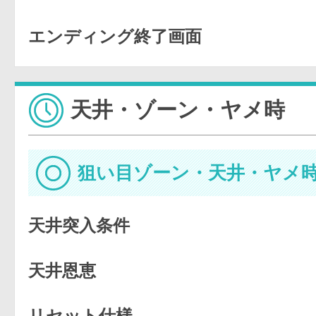
エンディング終了画面
天井・ゾーン・ヤメ時
狙い目ゾーン・天井・ヤメ
天井突入条件
天井恩恵
リセット仕様