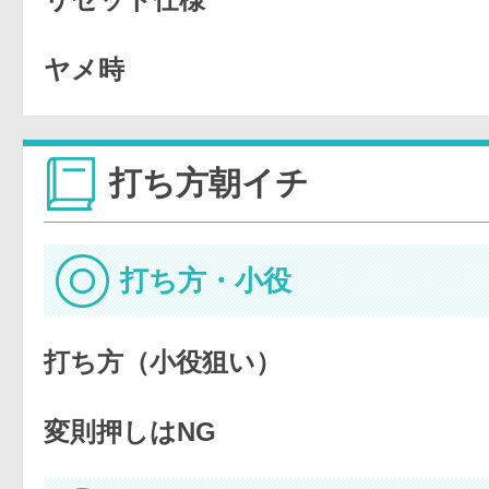
ヤメ時
打ち方朝イチ
打ち方・小役
打ち方（小役狙い）
変則押しはNG