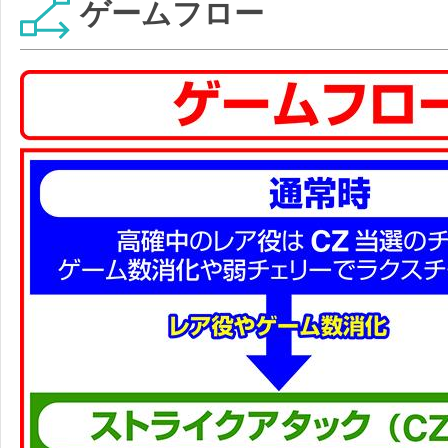
ゲームフロー