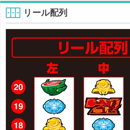
リール配列