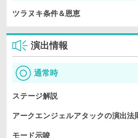
ツラヌキ条件＆恩恵
演出情報
通常時
ステージ解説
アークエンジェルアタックの演出法
モード示唆