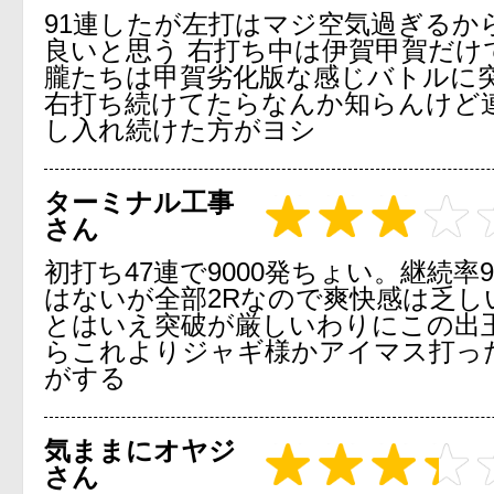
91連したが左打はマジ空気過ぎるか
良いと思う 右打ち中は伊賀甲賀だけ
朧たちは甲賀劣化版な感じバトルに
右打ち続けてたらなんか知らんけど
し入れ続けた方がヨシ
ターミナル工事
さん
初打ち47連で9000発ちょい。継続率
はないが全部2Rなので爽快感は乏し
とはいえ突破が厳しいわりにこの出玉
らこれよりジャギ様かアイマス打っ
がする
気ままにオヤジ
さん