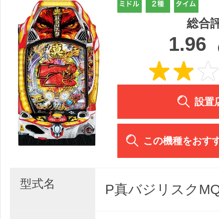
総合
1.96
設置
この機種をおす
型式名
P真バジリスクM