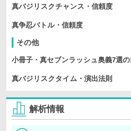
真バジリスクチャンス・信頼度
真争忍バトル・信頼度
その他
小冊子・真セブンラッシュ奥義7選の
真バジリスクタイム・演出法則
解析情報