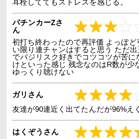
耳栓しててもストレスを感じる。
パチンカーZさ
ん
初打ち終わったので再評価 よっぽど
い限り連チャンはすると思う ただ出
でバジリスク好きでコツコツが苦に
けといった感じ 残念なのはR数が少
ゆっくり聴けない
ガリさん
友達が90連近く出てたんだが96%え
はくぞうさん