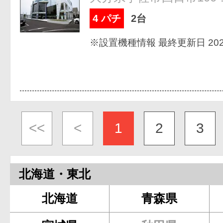
4 パチ
2台
※設置機種情報 最終更新日 2026
<<
<
1
2
3
北海道・東北
北海道
青森県