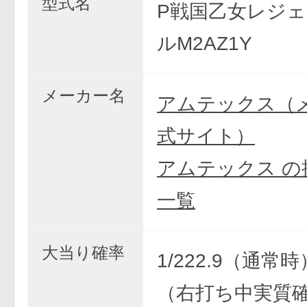
型式名
P戦国乙女レジ
ルM2AZ1Y
メーカー名
アムテックス（
式サイト）
アムテックス の
一覧
大当り確率
1/222.9（通常時）
（右打ち中実質