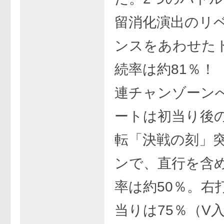
留消化演出のリ
ンスをあわせた
続率は約81％！
連チャンゾーン
ートは初当り後の
転「決戦の刻」
ンで、直行を含
率は約50％。右
当りは75％（V