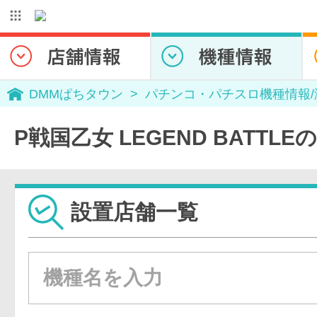
DMMぱちタウン
パチンコ・パチスロ機種情報
P戦国乙女 LEGEND BATTL
設置店舗一覧