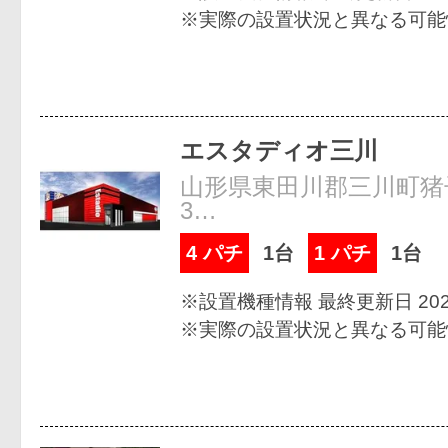
※実際の設置状況と異なる可能
エスタディオ三川
山形県東田川郡三川町猪
3…
4 パチ
1台
1 パチ
1台
※設置機種情報 最終更新日 2025
※実際の設置状況と異なる可能