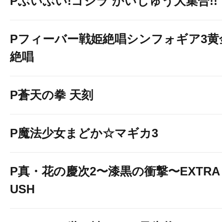
Pぶいぶい!ゴジラ かいじゅう大集合!!
Pフィーバー戦姫絶唱シンフォギア3黄
絶唱
P蒼天の拳 天刻
P魔法少女まどか☆マギカ3
P真・花の慶次2〜漆黒の衝撃〜EXTRA 
USH