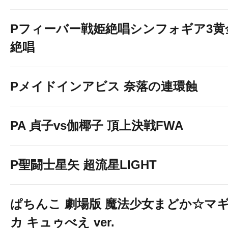
Pフィーバー戦姫絶唱シンフォギア3黄
絶唱
Pメイドインアビス 奈落の連環蝕
PA 貞子vs伽椰子 頂上決戦FWA
P聖闘士星矢 超流星LIGHT
ぱちんこ 劇場版 魔法少女まどか☆マ
カ キュゥべえ ver.