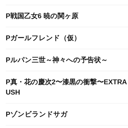
P戦国乙女6 暁の関ヶ原
Pガールフレンド（仮）
Pルパン三世～神々への予告状～
P真・花の慶次2〜漆黒の衝撃〜EXTRA 
USH
Pゾンビランドサガ