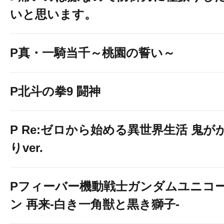
いと思います。
P真・一騎当千～桃園の誓い～
P北斗の拳9 闘神
P Re:ゼロから始める異世界生活 鬼が
りver.
Pフィーバー機動戦士ガンダムユニコ
ン 再来-白き一角獣と黒き獅子-