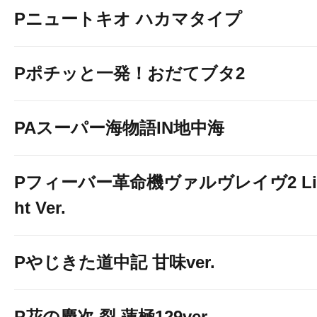
Pニュートキオ ハカマタイプ
Pポチッと一発！おだてブタ2
PAスーパー海物語IN地中海
Pフィーバー革命機ヴァルヴレイヴ2 Li
ht Ver.
Pやじきた道中記 甘味ver.
P花の慶次 裂 蓮極129ver.