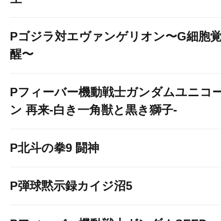
Pゴジラ対エヴァンゲリオン〜G細胞
醒〜
Pフィーバー機動戦士ガンダムユニコ
ン 再来-白き一角獣と黒き獅子-
P北斗の拳9 闘神
P弾球黙示録カイジ沼5