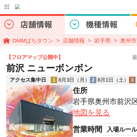
DMMぱちタウン
店舗情報
岩手県
奥州市
【フロアマップ公開中】
最
前沢 ニューボンボン
アクセス集中日
8月3日（月）
8月1日（土）
1
2
3
住所
岩手県奥州市前沢区字
地図を見る
営業時間
入場ルー