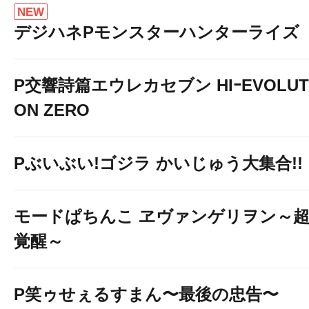
NEW
デジハネPモンスターハンターライズ
P交響詩篇エウレカセブン HIｰEVOLUT
ON ZERO
Pぶいぶい!ゴジラ かいじゅう大集合!!
モードぱちんこ ヱヴァンゲリヲン～
覚醒～
P笑ゥせぇるすまん〜最後の忠告〜