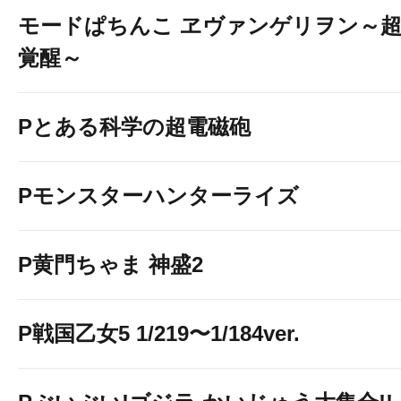
モードぱちんこ ヱヴァンゲリヲン～
覚醒～
Pとある科学の超電磁砲
Pモンスターハンターライズ
P黄門ちゃま 神盛2
P戦国乙女5 1/219〜1/184ver.