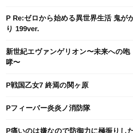
P Re:ゼロから始める異世界生活 鬼が
り 199ver.
新世紀エヴァンゲリオン〜未来への咆
哮〜
P戦国乙女7 終焉の関ヶ原
Pフィーバー炎炎ノ消防隊
P痛いのは嫌なので防御力に極振りし