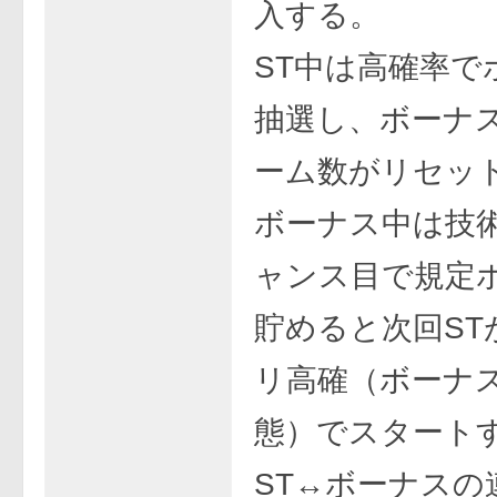
入する。
ST中は高確率で
抽選し、ボーナ
ーム数がリセッ
ボーナス中は技
ャンス目で規定
貯めると次回ST
リ高確（ボーナ
態）でスタート
ST↔ボーナスの