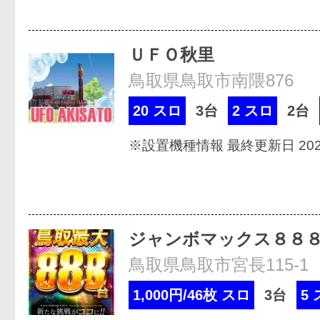
ＵＦＯ秋里
鳥取県鳥取市南隈876
20 スロ
3台
2 スロ
2台
※設置機種情報 最終更新日 2026
ジャンボマックス８８
鳥取県鳥取市宮長115-1
1,000円/46枚 スロ
3台
5