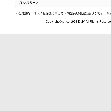
プレスリリース
・会員規約
・個人情報保護に関して
・特定商取引法に基づく表示
・規
Copyright © since 1998 DMM All Rights Reserve