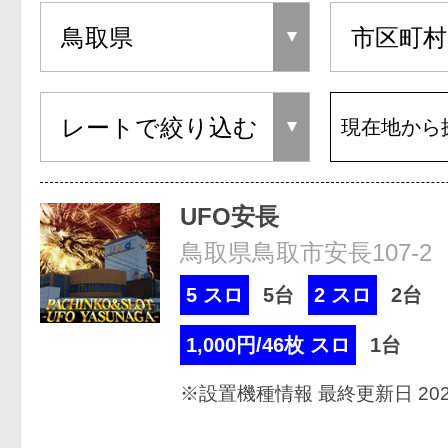
現在地から
UFO安長
鳥取県鳥取市安長107-2
5 スロ
5台
2 スロ
2台
1,000円/46枚 スロ
1台
※設置機種情報 最終更新日 2026