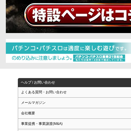
ヘルプ / お問い合わせ
よくある質問・お問い合わせ
メールマガジン
会社概要
事業提携・事業譲渡(M&A)