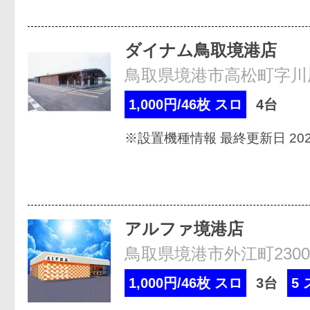
ダイナム鳥取境港店
鳥取県境港市高松町字川尻
1,000円/46枚 スロ
4台
※設置機種情報 最終更新日 2026
アルファ境港店
鳥取県境港市外江町2300
1,000円/46枚 スロ
3台
5