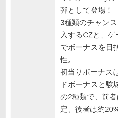
弾として登場！
3種類のチャン
入するCZと、ゲ
でボーナスを目
性。
初当りボーナス
ドボーナスと駿
の2種類で、前者
定、後者は約20