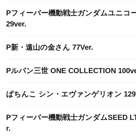
Pフィーバー機動戦士ガンダムユニコー
29ver.
P新・遠山の金さん 77Ver.
Pルパン三世 ONE COLLECTION 100ve
ぱちんこ シン・エヴァンゲリオン 129 LT
Pフィーバー機動戦士ガンダムSEED LT-Li
r.