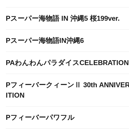
Pスーパー海物語 IN 沖縄5 桜199ver.
Pスーパー海物語IN沖縄6
PAわんわんパラダイスCELEBRATION
PフィーバークィーンⅡ 30th ANNIVER
ITION
Pフィーバーパワフル