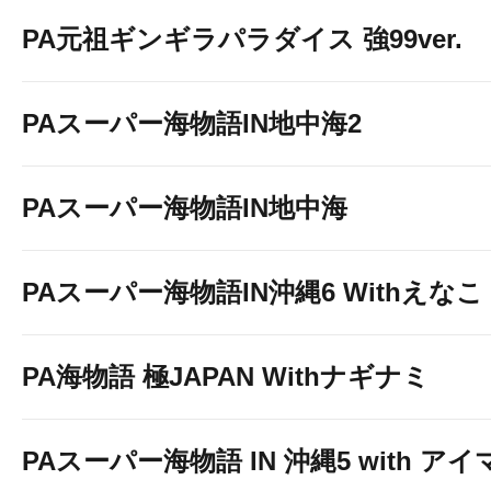
PA元祖ギンギラパラダイス 強99ver.
PAスーパー海物語IN地中海2
PAスーパー海物語IN地中海
PAスーパー海物語IN沖縄6 Withえなこ
PA海物語 極JAPAN Withナギナミ
PAスーパー海物語 IN 沖縄5 with ア