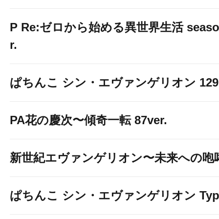
P Re:ゼロから始める異世界生活 season2
r.
ぱちんこ シン・エヴァンゲリオン 129 LT
PA花の慶次〜傾奇一転 87ver.
新世紀エヴァンゲリオン〜未来への咆
ぱちんこ シン・エヴァンゲリオン Typ