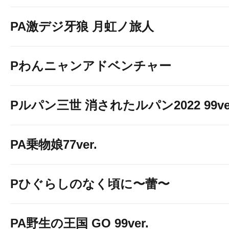
PA激デジ牙狼 月虹ノ旅人
Pわんニャンアドベンチャー
Pルパン三世 消されたルパン2022 99ve
PA乗物娘77ver.
Pひぐらしのなく頃に〜蕾〜
PA野生の王国 GO 99ver.