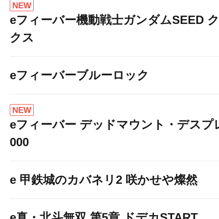
NEW
eフィーバー機動戦士ガンダムSEED 
クス
eフィーバーブルーロック
NEW
eフィーバー デッドマウント・デスプレ
000
e 甲鉄城のカバネリ2 咲かせや燦然
e真・北斗無双 第5章 ドデカSTART