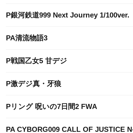
P銀河鉄道999 Next Journey 1/100ver.
PA清流物語3
P戦国乙女5 甘デジ
P激デジ真・牙狼
Pリング 呪いの7日間2 FWA
PA CYBORG009 CALL OF JUSTICE N