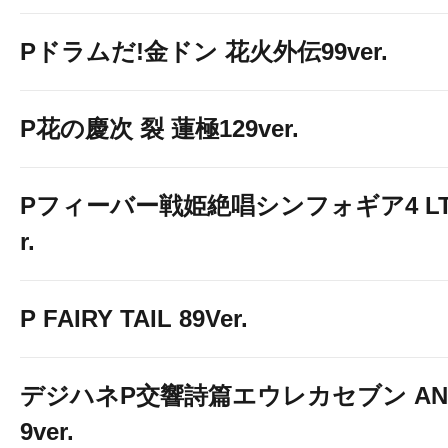
Pドラムだ!金ドン 花火外伝99ver.
P花の慶次 裂 蓮極129ver.
Pフィーバー戦姫絶唱シンフォギア4 LT-Li
r.
P FAIRY TAIL 89Ver.
デジハネP交響詩篇エウレカセブン ANE
9ver.