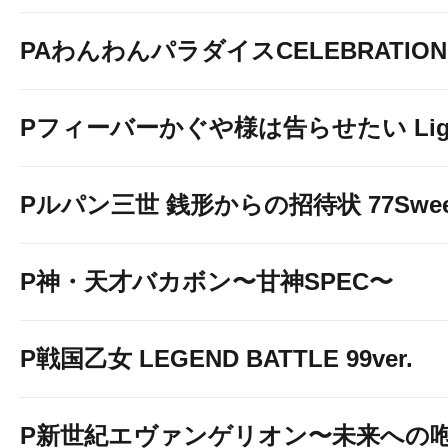
PAわんわんパラダイスCELEBRATION
Pフィーバーかぐや様は告らせたい Light 
Pルパン三世 銭形からの招待状 77Sweet 
P神・天才バカボン〜甘神SPEC〜
P戦国乙女 LEGEND BATTLE 99ver.
P新世紀エヴァンゲリオン〜未来への咆