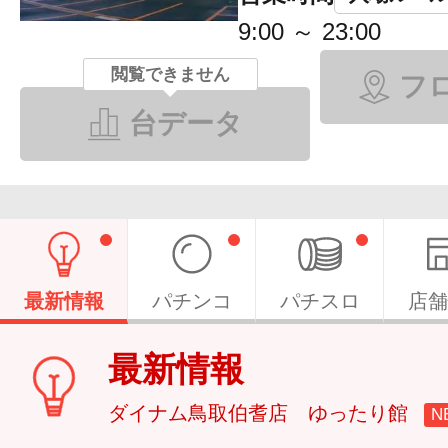
9:00 ～ 23:00
閲覧できません
フ
台データ
最新情報
パチンコ
パチスロ
店舗
最新情報
ダイナム鳥取伯耆店 ゆったり館
N