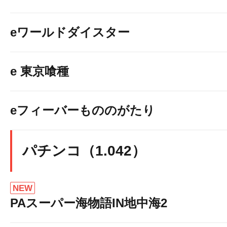
eワールドダイスター
e 東京喰種
eフィーバーもののがたり
パチンコ（1.042）
NEW
PAスーパー海物語IN地中海2