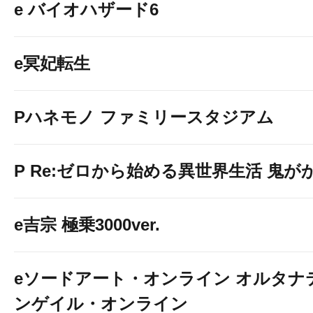
e バイオハザード6
e冥妃転生
Pハネモノ ファミリースタジアム
P Re:ゼロから始める異世界生活 鬼がかり 
e吉宗 極乗3000ver.
eソードアート・オンライン オルタナ
ンゲイル・オンライン