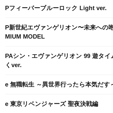
Pフィーバーブルーロック Light ver.
P新世紀エヴァンゲリオン〜未来への咆
MIUM MODEL
PAシン・エヴァンゲリオン 99 遊タイ
くver.
e 無職転生 ～異世界行ったら本気だす
e 東京リベンジャーズ 聖夜決戦編