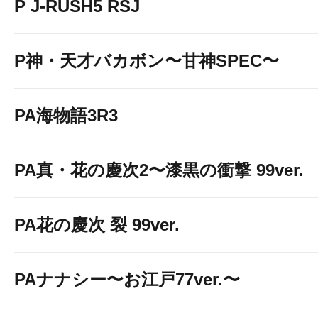
P J-RUSH5 RSJ
P神・天才バカボン〜甘神SPEC〜
PA海物語3R3
PA真・花の慶次2〜漆黒の衝撃 99ver.
PA花の慶次 裂 99ver.
PAナナシー〜お江戸77ver.〜