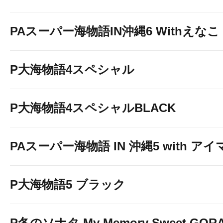
PAスーパー海物語IN沖縄6 Withえなこ
P大海物語4スペシャル
P大海物語4スペシャルBLACK
PAスーパー海物語 IN 沖縄5 with ア
P大海物語5 ブラック
P冬のソナタ My Memory Sweet GORAK