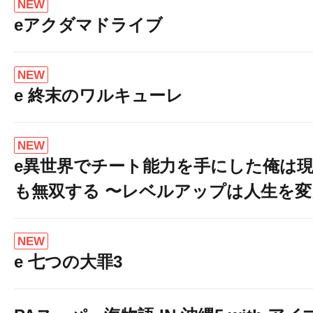
NEW
eアクダマドライブ
NEW
e 終末のワルキューレ
NEW
e異世界でチート能力を手にした俺は
も無双する 〜レベルアップは人生を
NEW
e 七つの大罪3