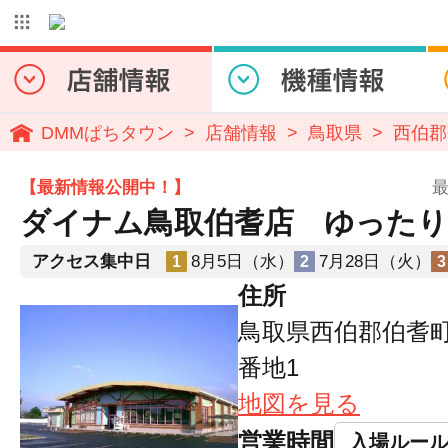
DMMぱちタウン
店舗情報
鳥取県
西伯郡
【最新情報公開中！】
最
ダイナム鳥取伯耆店 ゆったり
アクセス集中日
8月5日（水）
7月28日（火）
1
2
3
住所
鳥取県西伯郡伯耆町
番地1
地図を見る
営業時間
入場ルー