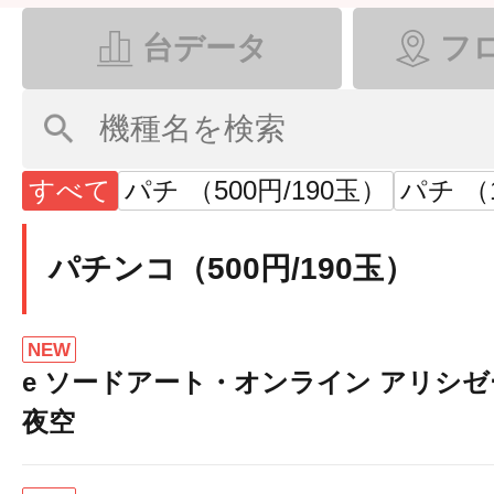
台データ
フ
すべて
パチ （500円/190玉）
パチ （1
パチンコ（500円/190玉）
NEW
e ソードアート・オンライン アリシ
夜空