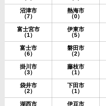
沼津市
熱海市
（7）
（0）
富士宮市
伊東市
（1）
（5）
富士市
磐田市
（6）
（2）
掛川市
藤枝市
（3）
（1）
袋井市
下田市
（2）
（1）
湖西市
伊豆市