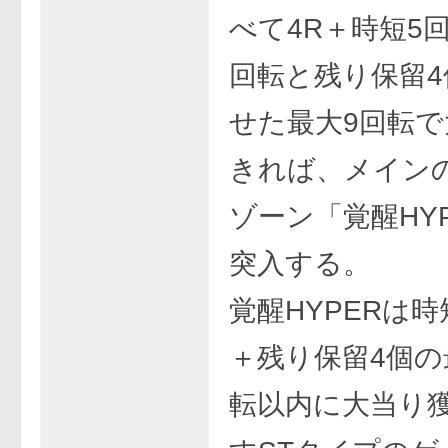
べて4R＋時短5
回転と残り保留
せた最大9回転
きれば、メイン
ゾーン「覚醒HY
突入する。
覚醒HYPERは時
＋残り保留4個の
転以内に大当り