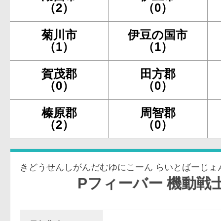
（2）
（0）
菊川市
伊豆の国市
（1）
（1）
賀茂郡
田方郡
（0）
（0）
榛原郡
周智郡
（2）
（0）
きどうせんしがんだむゆにこーん らいとばーじょ
Pフィーバー 機動戦士ガンダムユニコ