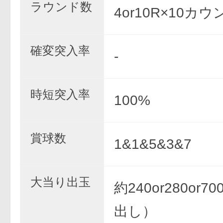
ラウンド数
4or10R×10カウ
確変突入率
-
時短突入率
100%
賞球数
1&1&5&3&7
大当り出玉
約240or280or
出し）