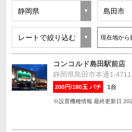
現在地から
コンコルド島田駅前店
静岡県島田市本通1-4711
200円/180玉 パチ
1台
※設置機種情報 最終更新日 2026