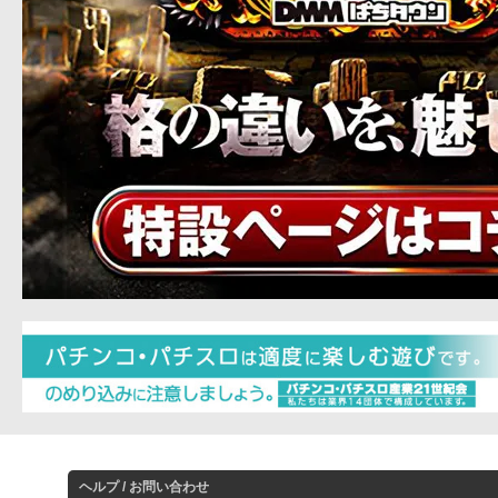
ヘルプ / お問い合わせ