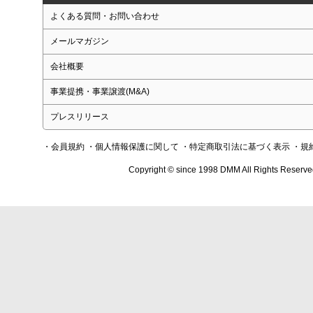
よくある質問・お問い合わせ
メールマガジン
会社概要
事業提携・事業譲渡(M&A)
プレスリリース
・会員規約
・個人情報保護に関して
・特定商取引法に基づく表示
・規
Copyright © since 1998 DMM All Rights Reserve