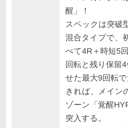
醒」！
スペックは突破型
混合タイプで、
べて4R＋時短5
回転と残り保留
せた最大9回転
きれば、メイン
ゾーン「覚醒HY
突入する。