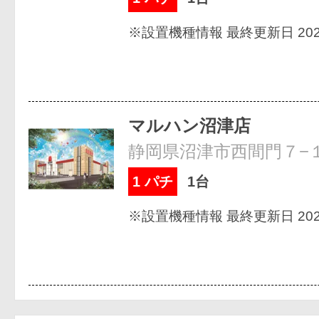
※設置機種情報 最終更新日 2026
マルハン沼津店
静岡県沼津市西間門７−
1 パチ
1台
※設置機種情報 最終更新日 2026