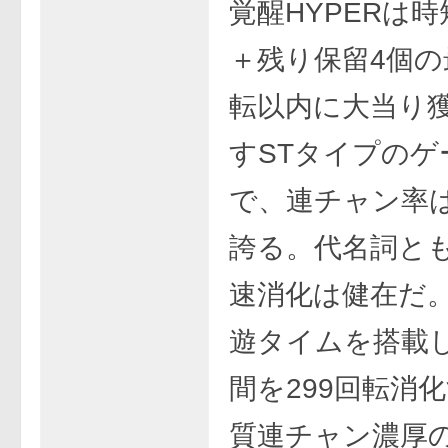
覚醒HYPERは時
＋残り保留4個の
転以内に大当り
すSTタイプのゲ
で、連チャン率は
誇る。代名詞と
速消化は健在だ
遊タイムを搭載
間を299回転消
質連チャン濃厚