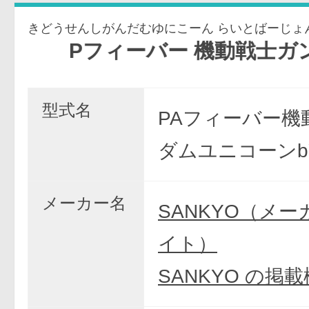
きどうせんしがんだむゆにこーん らいとばーじょ
ィーバー 機動戦士ガンダムユニコーン 
型式名
PAフィーバー機
ダムユニコーンb
メーカー名
SANKYO（メ
イト）
SANKYO の掲