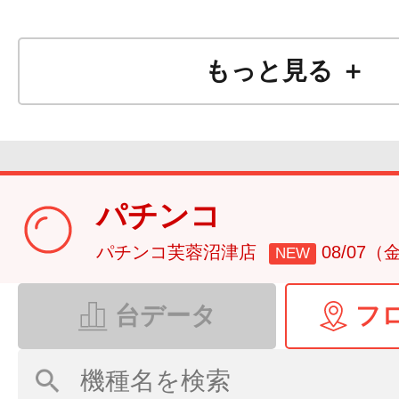
★
もっと見る ＋
パチンコ
パチンコ芙蓉沼津店
08/07（
NEW
台データ
フ