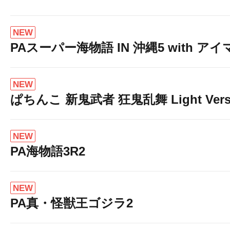
NEW
PAスーパー海物語 IN 沖縄5 with ア
NEW
ぱちんこ 新鬼武者 狂鬼乱舞 Light Vers
NEW
PA海物語3R2
NEW
PA真・怪獣王ゴジラ2