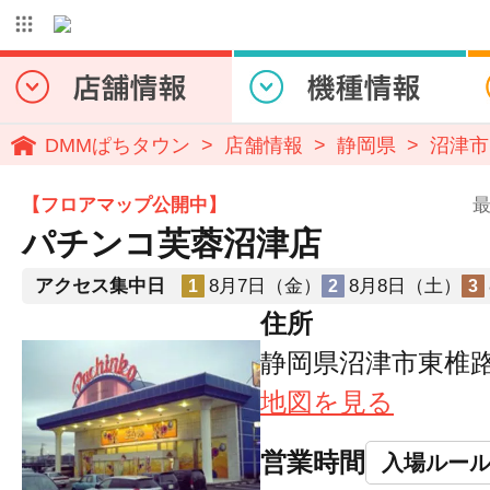
DMMぱちタウン
店舗情報
静岡県
沼津市
【フロアマップ公開中】
最
パチンコ芙蓉沼津店
アクセス集中日
8月7日（金）
8月8日（土）
1
2
3
住所
静岡県沼津市東椎路1
地図を見る
営業時間
入場ルー