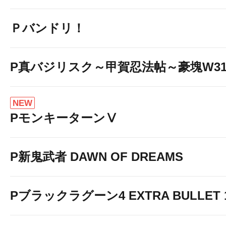
Ｐバンドリ！
P真バジリスク～甲賀忍法帖～豪塊W319v
NEW
PモンキーターンⅤ
P新鬼武者 DAWN OF DREAMS
Pブラックラグーン4 EXTRA BULLET 12