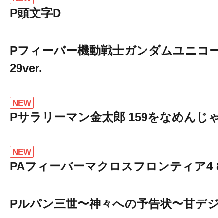
P頭文字D
Pフィーバー機動戦士ガンダムユニコー
29ver.
NEW
Pサラリーマン金太郎 159をなめんじゃね
NEW
PAフィーバーマクロスフロンティア4 88
Pルパン三世〜神々への予告状〜甘デ