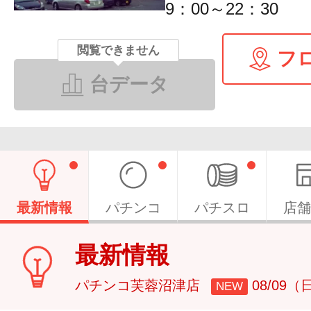
9：00～22：30
閲覧できません
フ
台データ
最新情報
パチンコ
パチスロ
店舗
最新情報
パチンコ芙蓉沼津店
08/09（
NEW