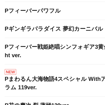
Pフィーバーパワフル
Pギンギラパラダイス 夢幻カーニバル 19
Pフィーバー戦姫絶唱シンフォギア3黄金
ht ver.
NEW
Pまわるん大海物語4スペシャル With
ラム 119ver.