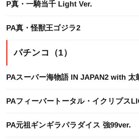
P真・一騎当千 Light Ver.
PA真・怪獣王ゴジラ2
パチンコ（1）
PAスーパー海物語 IN JAPAN2 with
PAフィーバートータル・イクリプスLIGHT
PA元祖ギンギラパラダイス 強99ver.