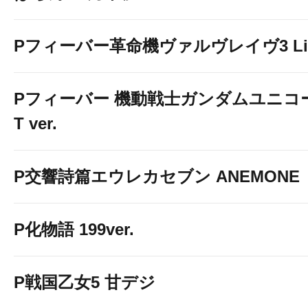
Pフィーバー革命機ヴァルヴレイヴ3 Light
Pフィーバー 機動戦士ガンダムユニコーン
T ver.
P交響詩篇エウレカセブン ANEMONE
P化物語 199ver.
P戦国乙女5 甘デジ