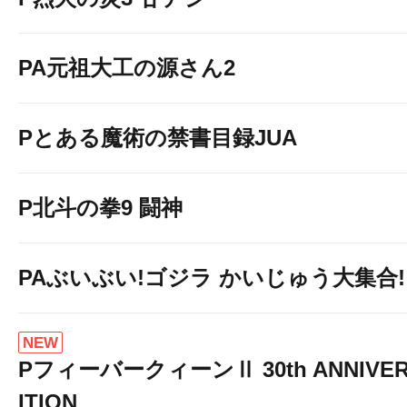
PA元祖大工の源さん2
※2026年8月7日現在、当社によるP-WOR
Pとある魔術の禁書目録JUA
P北斗の拳9 闘神
PAぶいぶい!ゴジラ かいじゅう大集合!! 
NEW
PフィーバークィーンⅡ 30th ANNIVER
ITION