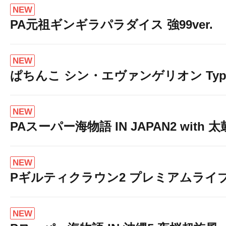
NEW
PA元祖ギンギラパラダイス 強99ver.
NEW
ぱちんこ シン・エヴァンゲリオン Typ
NEW
PAスーパー海物語 IN JAPAN2 with
NEW
Pギルティクラウン2 プレミアムライ
NEW