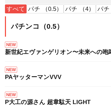
すべて
パチ （0.5）
パチ （4）
パチ
パチンコ（0.5）
NEW
新世紀エヴァンゲリオン〜未来への咆
NEW
PAヤッターマンVVV
NEW
P大工の源さん 超韋駄天 LIGHT