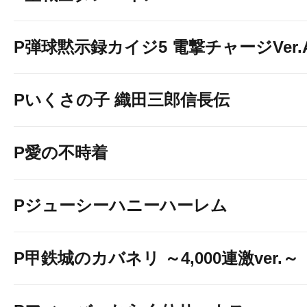
P弾球黙示録カイジ5 電撃チャージVer.
Pいくさの子 織田三郎信長伝
P愛の不時着
Pジューシーハニーハーレム
P甲鉄城のカバネリ ～4,000連激ver.～