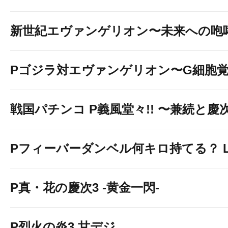
新世紀エヴァンゲリオン〜未来への咆
Pゴジラ対エヴァンゲリオン〜G細胞
戦国パチンコ P義風堂々!! 〜兼続と慶次〜
Pフィーバーダンベル何キロ持てる？ Ligh
P真・花の慶次3 -黄金一閃-
P烈火の炎3 甘デジ