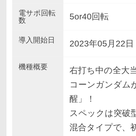
電サポ回転
5or40回転
数
導入開始日
2023年05月22
機種概要
右打ち中の全大
コーンガンダム
醒」！
スペックは突破型
混合タイプで、