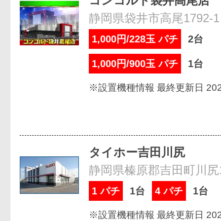
コンコルド袋井高尾店
静岡県袋井市高尾1792-1
1,000円/228玉 パチ
2台
1,000円/900玉 パチ
1台
※設置機種情報 最終更新日 2026
タイホー吉田川尻
静岡県榛原郡吉田町川尻1
1 パチ
1台
4 パチ
1台
※設置機種情報 最終更新日 2026