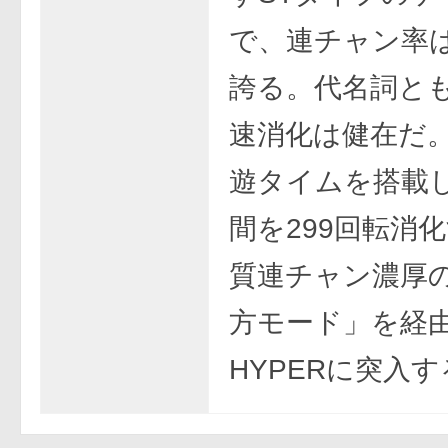
で、連チャン率は
誇る。代名詞と
速消化は健在だ
遊タイムを搭載
間を299回転消
質連チャン濃厚
方モード」を経
HYPERに突入