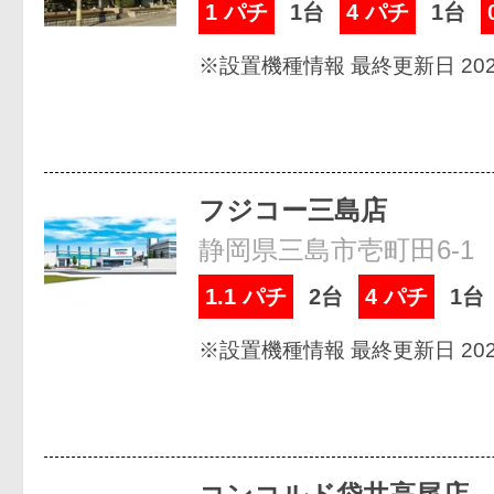
1 パチ
1台
4 パチ
1台
※設置機種情報 最終更新日 2026
フジコー三島店
静岡県三島市壱町田6-1
1.1 パチ
2台
4 パチ
1台
※設置機種情報 最終更新日 2026