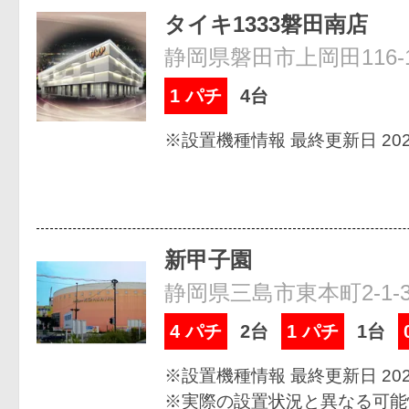
タイキ1333磐田南店
静岡県磐田市上岡田116-
1 パチ
4台
※設置機種情報 最終更新日 2026
新甲子園
静岡県三島市東本町2-1-3
4 パチ
2台
1 パチ
1台
※設置機種情報 最終更新日 2026
※実際の設置状況と異なる可能