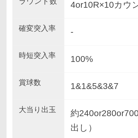
ラウンド数
4or10R×10カウ
確変突入率
-
時短突入率
100%
賞球数
1&1&5&3&7
大当り出玉
約240or280or
出し）