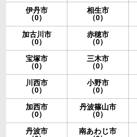
伊丹市
相生市
（0）
（0）
加古川市
赤穂市
（0）
（0）
宝塚市
三木市
（0）
（0）
川西市
小野市
（0）
（0）
加西市
丹波篠山市
（0）
（0）
丹波市
南あわじ市