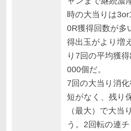
ャンまで継続濃
時の大当りは3or
0R獲得回数が多
得出玉がより増
り7回の平均獲得
000個だ。
7回の大当り消化
短がなく、残り保
（最大）で大当
う。2回転の連