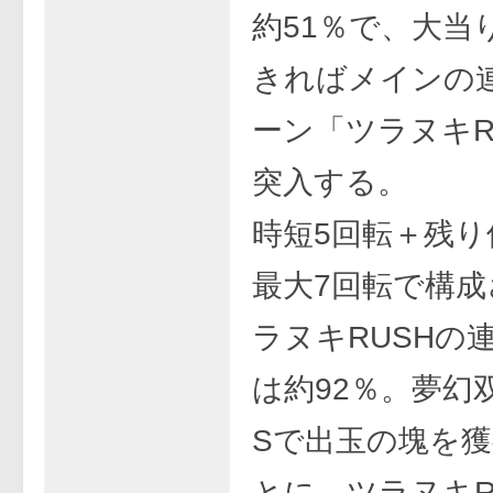
約51％で、大当
きればメインの
ーン「ツラヌキR
突入する。
時短5回転＋残り
最大7回転で構
ラヌキRUSHの
は約92％。夢幻双
Sで出玉の塊を
とに、ツラヌキR