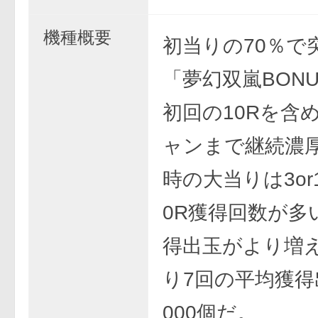
機種概要
初当りの70％で
「夢幻双嵐BON
初回の10Rを含
ャンまで継続濃
時の大当りは3or
0R獲得回数が多
得出玉がより増
り7回の平均獲得
000個だ。