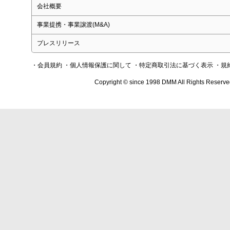
会社概要
事業提携・事業譲渡(M&A)
プレスリリース
・会員規約
・個人情報保護に関して
・特定商取引法に基づく表示
・規
Copyright © since 1998 DMM All Rights Reserve