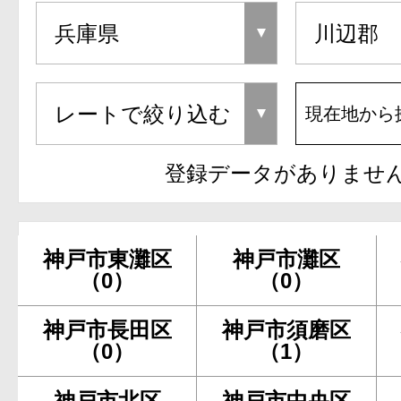
現在地から
登録データがありませ
神戸市東灘区
神戸市灘区
（0）
（0）
神戸市長田区
神戸市須磨区
（0）
（1）
神戸市北区
神戸市中央区