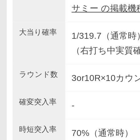
サミー の掲載機
大当り確率
1/319.7（通常時）
（右打ち中実質
ラウンド数
3or10R×10カウ
確変突入率
-
時短突入率
70%（通常時）