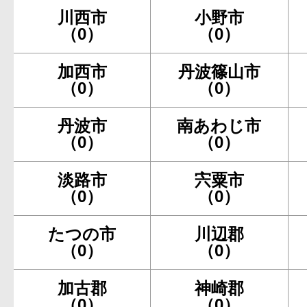
川西市
小野市
（0）
（0）
加西市
丹波篠山市
（0）
（0）
丹波市
南あわじ市
（0）
（0）
淡路市
宍粟市
（0）
（0）
たつの市
川辺郡
（0）
（0）
加古郡
神崎郡
（0）
（0）