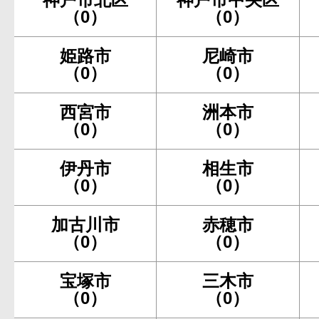
（0）
（0）
姫路市
尼崎市
（0）
（0）
西宮市
洲本市
（0）
（0）
伊丹市
相生市
（0）
（0）
加古川市
赤穂市
（0）
（0）
宝塚市
三木市
（0）
（0）