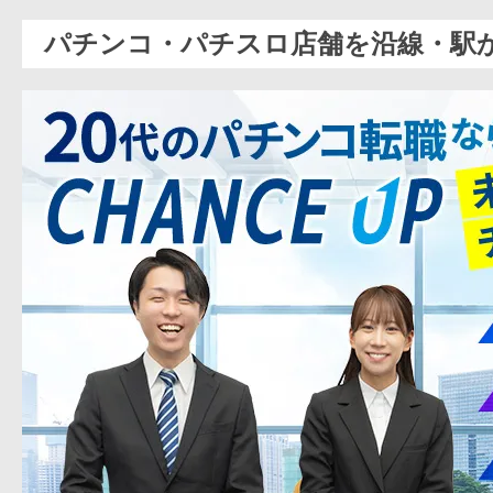
パチンコ・パチスロ店舗を沿線・駅