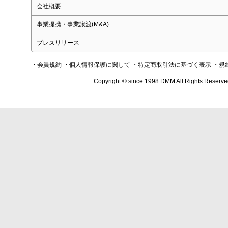
会社概要
事業提携・事業譲渡(M&A)
プレスリリース
・会員規約
・個人情報保護に関して
・特定商取引法に基づく表示
・規
Copyright © since 1998 DMM All Rights Reserve