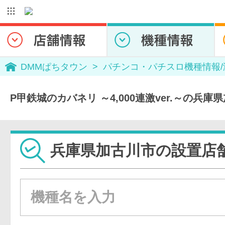
DMMぱちタウン
パチンコ・パチスロ機種情報
P甲鉄城のカバネリ ～4,000連激ver.～の兵
兵庫県加古川市の設置店