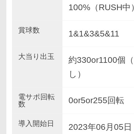
100%（RUSH中
賞球数
1&1&3&5&11
大当り出玉
約330or1100
し）
電サポ回転
0or5or255回転
数
導入開始日
2023年06月05