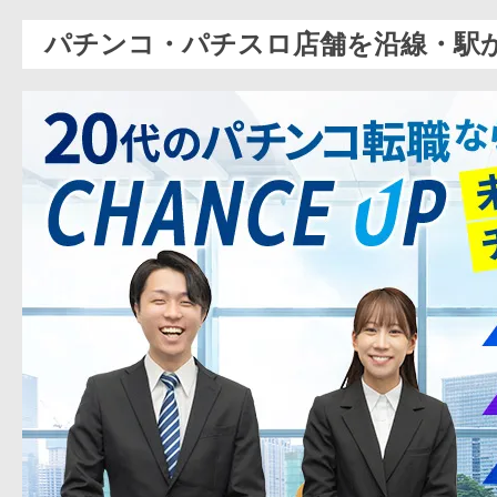
パチンコ・パチスロ店舗を沿線・駅