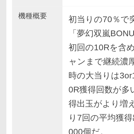
機種概要
初当りの70％で
「夢幻双嵐BON
初回の10Rを含
ャンまで継続濃
時の大当りは3or
0R獲得回数が多
得出玉がより増
り7回の平均獲得
000個だ。