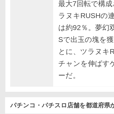
最大7回転で構
ラヌキRUSHの
は約92％。夢幻双
Sで出玉の塊を
とに、ツラヌキR
チャンを伸ばす
ーだ。
パチンコ・パチスロ店舗を都道府県