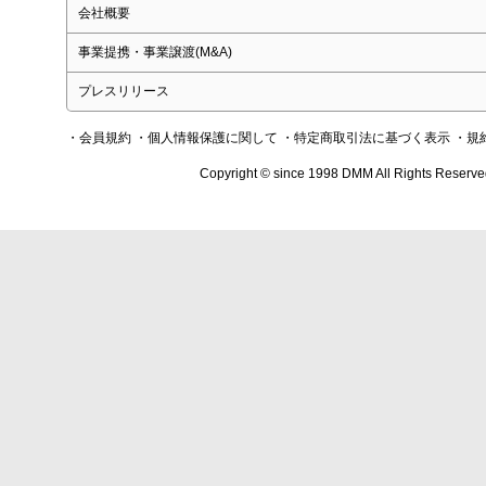
会社概要
事業提携・事業譲渡(M&A)
プレスリリース
・会員規約
・個人情報保護に関して
・特定商取引法に基づく表示
・規
Copyright © since 1998 DMM All Rights Reserve