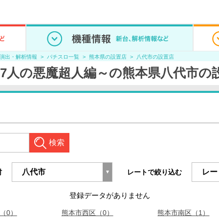
/演出・解析情報
パチスロ一覧
熊本県の設置店
八代市の設置店
7人の悪魔超人編～の熊本県八代市の
検索
村
レートで絞り込む
登録データがありません
（0）
熊本市西区（0）
熊本市南区（1）