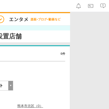
設置店舗
0件
熊本市北区（0）