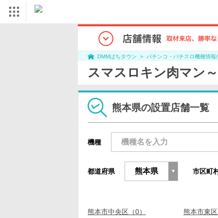
パチンコ・パチスロ機種情報
DMMぱちタウン
スマスロキン肉マン～
熊本県の設置店舗一覧
機種
都道府県
市区町
熊本市中央区（0）
熊本市東区