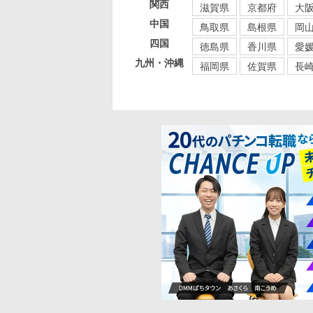
関西
滋賀県
京都府
大
中国
鳥取県
島根県
岡
四国
徳島県
香川県
愛
九州・沖縄
福岡県
佐賀県
長