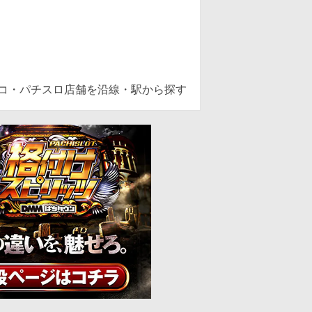
ンコ・パチスロ店舗を沿線・駅から探す