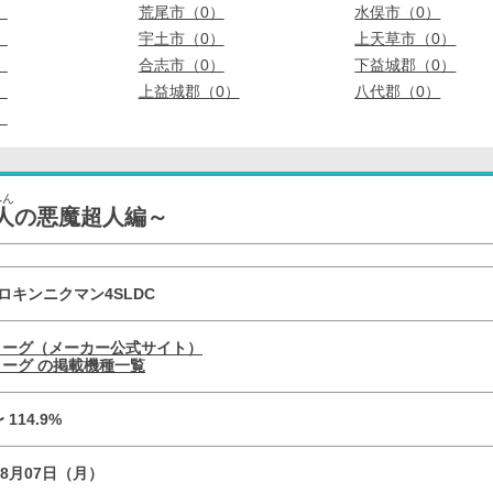
）
荒尾市（0）
水俣市（0）
）
宇土市（0）
上天草市（0）
）
合志市（0）
下益城郡（0）
）
上益城郡（0）
八代郡（0）
）
へん
人の悪魔超人編～
ロキンニクマン4SLDC
リーグ（メーカー公式サイト）
ーグ の掲載機種一覧
〜 114.9%
08月07日（月）