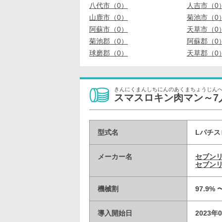
八代市（0）
人吉市（0
山鹿市（0）
菊池市（0
阿蘇市（0）
天草市（0
菊池郡（0）
阿蘇郡（0
球磨郡（0）
天草郡（0
きんにくまんしちにんのあくまちょうじん
スマスロキン肉マン～7
型式名
Lパチス
メーカー名
セブン
セブンリ
機械割
97.9% 
導入開始日
2023年