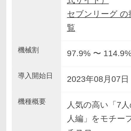
式サイト）
セブンリーグ の
覧
機械割
97.9% 〜 114.9
導入開始日
2023年08月07
機種概要
人気の高い「7人
人編」をモチー