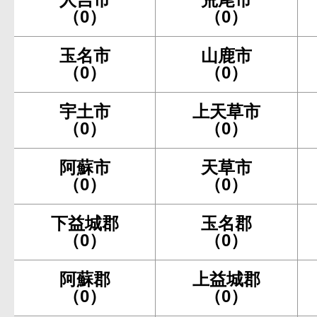
（0）
（0）
玉名市
山鹿市
（0）
（0）
宇土市
上天草市
（0）
（0）
阿蘇市
天草市
（0）
（0）
下益城郡
玉名郡
（0）
（0）
阿蘇郡
上益城郡
（0）
（0）