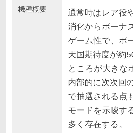
機種概要
通常時はレア役
消化からボーナ
ゲーム性で、ボ
天国期待度が約5
ところが大きな
内部的に次次回
で抽選される点
モードを示唆す
多く存在する。