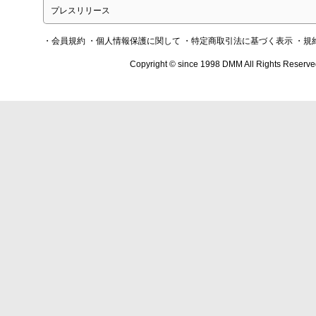
プレスリリース
・会員規約
・個人情報保護に関して
・特定商取引法に基づく表示
・規
Copyright © since 1998 DMM All Rights Reserve