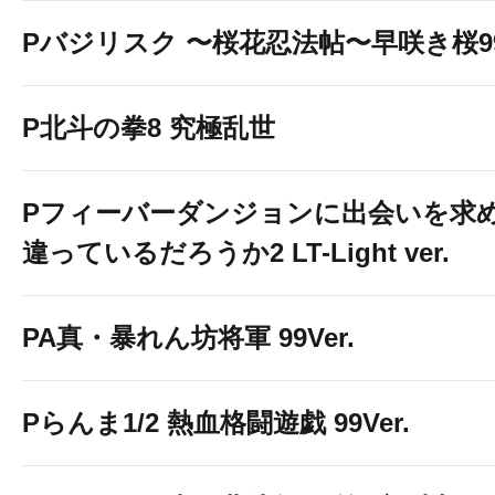
Pバジリスク 〜桜花忍法帖〜早咲き桜99v
P北斗の拳8 究極乱世
Pフィーバーダンジョンに出会いを求
違っているだろうか2 LT-Light ver.
PA真・暴れん坊将軍 99Ver.
Pらんま1/2 熱血格闘遊戯 99Ver.