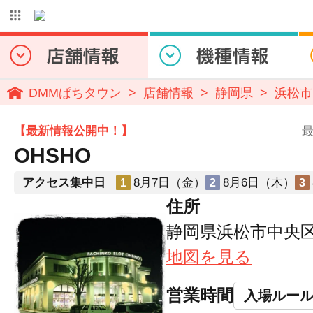
DMMぱちタウン
店舗情報
静岡県
浜松市
【最新情報公開中！】
最
OHSHO
アクセス集中日
8月7日（金）
8月6日（木）
1
2
3
住所
静岡県浜松市中央区領
地図を見る
営業時間
入場ルー