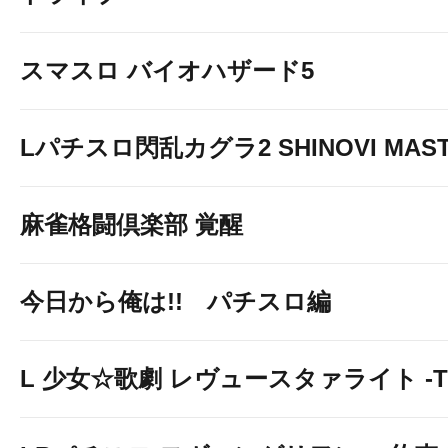
スマスロ バイオハザード5
Lパチスロ閃乱カグラ2 SHINOVI MAS
麻雀格闘倶楽部 覚醒
今日から俺は!! パチスロ編
L 少女☆歌劇 レヴュースタァライト -The