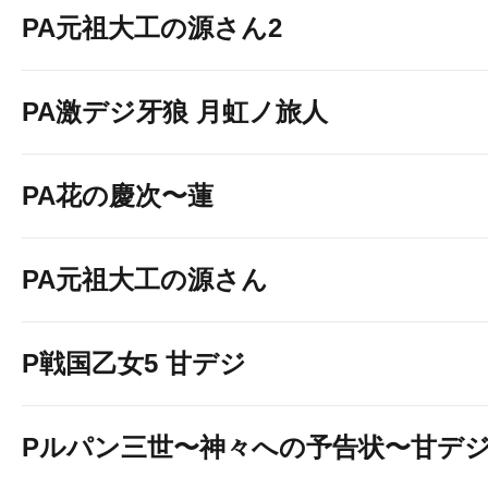
PA元祖大工の源さん2
PA激デジ牙狼 月虹ノ旅人
PA花の慶次〜蓮
PA元祖大工の源さん
P戦国乙女5 甘デジ
Pルパン三世〜神々への予告状〜甘デ