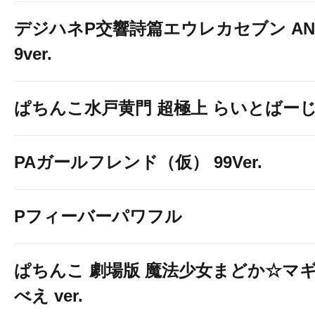
デジハネP交響詩篇エウレカセブン ANE
9ver.
ぱちんこ水戸黄門 超極上 らいとばー
PAガールフレンド（仮） 99Ver.
Pフィーバーパワフル
ぱちんこ 劇場版 魔法少女まどか☆マギ
べえ ver.