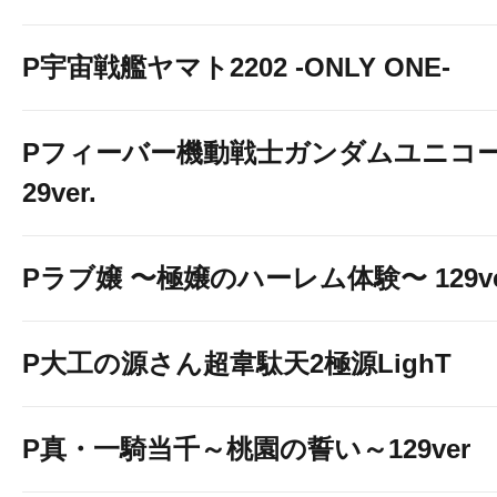
P宇宙戦艦ヤマト2202 -ONLY ONE-
Pフィーバー機動戦士ガンダムユニコー
29ver.
Pラブ嬢 〜極嬢のハーレム体験〜 129ve
P大工の源さん超韋駄天2極源LighT
P真・一騎当千～桃園の誓い～129ver