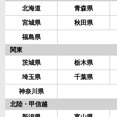
北海道
青森県
宮城県
秋田県
福島県
関東
茨城県
栃木県
埼玉県
千葉県
神奈川県
北陸・甲信越
新潟県
富山県