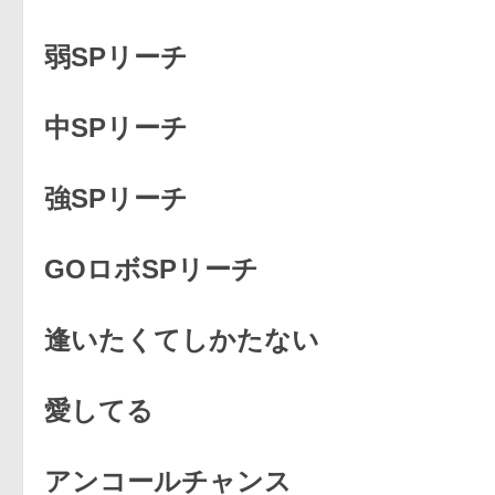
弱SPリーチ
中SPリーチ
強SPリーチ
GOロボSPリーチ
逢いたくてしかたない
愛してる
アンコールチャンス