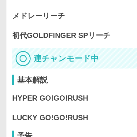
メドレーリーチ
初代GOLDFINGER SPリーチ
連チャンモード中
基本解説
HYPER GO!GO!RUSH
LUCKY GO!GO!RUSH
予告