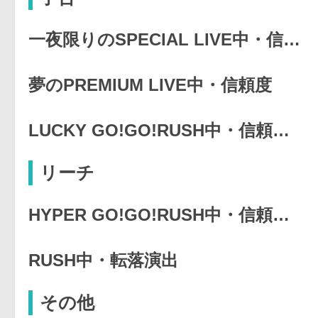
一夜限りのSPECIAL LIVE中・信…
夢のPREMIUM LIVE中・信頼度
LUCKY GO!GO!RUSH中・信頼…
リーチ
HYPER GO!GO!RUSH中・信頼…
RUSH中・転落演出
その他