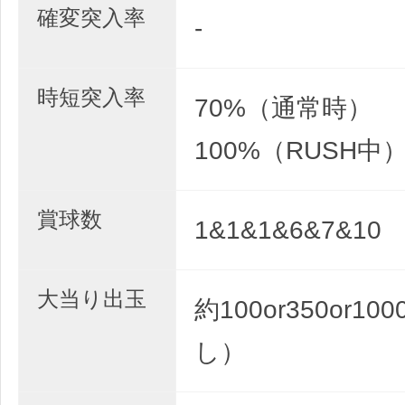
確変突入率
-
時短突入率
70%（通常時）
100%（RUSH中
賞球数
1&1&1&6&7&10
大当り出玉
約100or350or1
し）