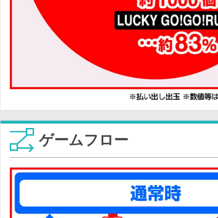
ゲームフロー