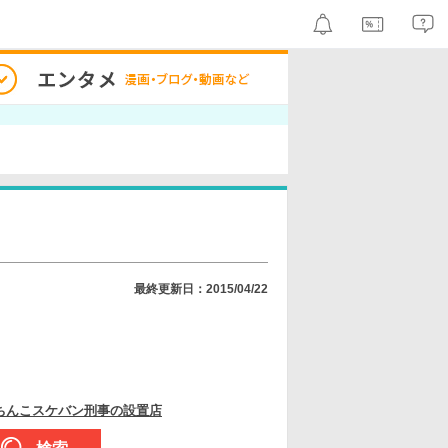
最終更新日：2015/04/22
ちんこスケバン刑事の設置店