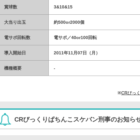
賞球数
3&10&15
大当り出玉
約500or2000個
電サポ回転数
電サポ／40or100回転
導入開始日
2011年11月07日（月）
機種概要
-
※
CRびっ
CRびっくりぱちんこスケバン刑事のお知ら