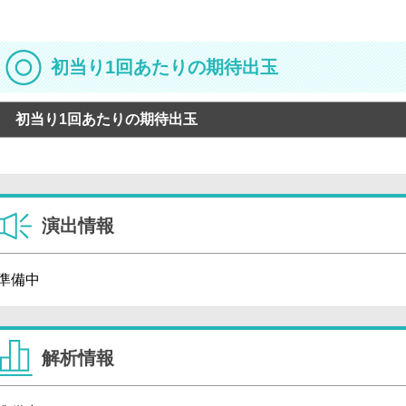
初当り1回あたりの期待出玉
初当り1回あたりの期待出玉
演出情報
準備中
解析情報