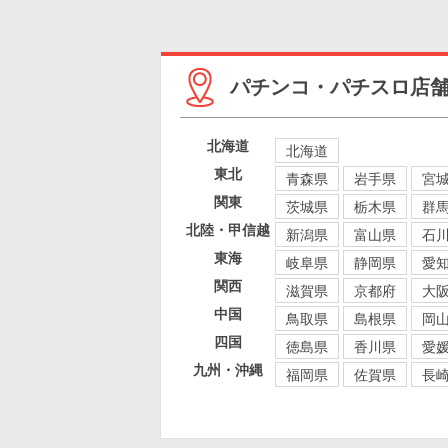
パチンコ・パチスロ店
北海道
北海道
東北
青森県
岩手県
宮
関東
茨城県
栃木県
群
北陸・甲信越
新潟県
富山県
石
東海
岐阜県
静岡県
愛
関西
滋賀県
京都府
大
中国
鳥取県
島根県
岡
四国
徳島県
香川県
愛
九州・沖縄
福岡県
佐賀県
長