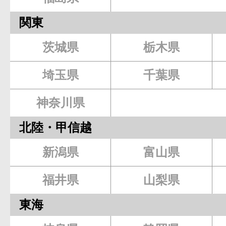
関東
茨城県
栃木県
埼玉県
千葉県
神奈川県
北陸・甲信越
新潟県
富山県
福井県
山梨県
東海