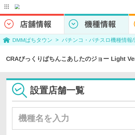
DMMぱちタウン
パチンコ・パチスロ機種情報
CRAびっくりぱちんこあしたのジョー Light Ve
設置店舗一覧