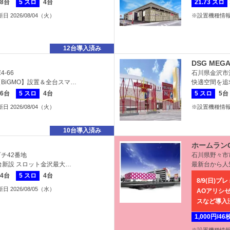
8台
5 スロ
4台
21.73 スロ
2026/08/04（火）
※設置機種情報 最
12台導入済み
DSG MEG
-66
石川県金沢市沖
BiGMO】設置＆全台スマ…
快適空間を追
6台
5 スロ
4台
5 スロ
5台
2026/08/04（火）
※設置機種情報 最
10台導入済み
ホームランG
チ42番地
石川県野々市市
台新設 スロット金沢最大…
最新台から人
4台
5 スロ
4台
8/9(日)
2026/08/05（水）
AOアリシゼ
スなど導入
1,000円/46