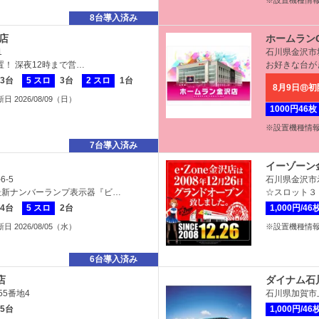
※設置機種情報 最
8台導入済み
沢店
ホームラン
1
石川県金沢市堀
置！ 深夜12時まで営…
お好きな台が
3台
5 スロ
3台
2 スロ
1台
8月9日㊐初
2026/08/09（日）
1000円46枚
※設置機種情報 最
7台導入済み
イーゾーン
-5
石川県金沢市示
最新ナンバーランプ表示器『ビ…
☆スロット３
4台
5 スロ
2台
1,000円/46
2026/08/05（水）
※設置機種情報 最
6台導入済み
店
ダイナム石
5番地4
石川県加賀市
5台
1,000円/46