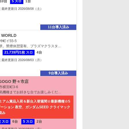
10台
5 スロ
1台
終更新日 2026/08/08（土）
11台導入済み
A WORLD
町イ55-5
求。禁煙休憩室有、プラズマクラスタ…
21.739円/1枚 スロ
4台
終更新日 2026/08/03（月）
9台導入済み
OGO 野々市店
横宮町3-6
気機種までお好きな台でお楽しみくだ…
プレミアム賞品入荷＆新台入替週間☆最新機種☆S
ーション 夜空、ガンダムSEED クライマック
済み
枚 スロ
6台
5 スロ
2台