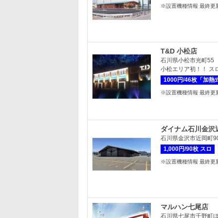
※設置機種情報 最終更新日 
T&D 小松店
石川県小松市光町55
小松エリア初！！ ス
1000円/46枚「加熱
※設置機種情報 最終更新日 
ダイナム石川金沢
石川県金沢市近岡町9
1,000円/90枚 スロ
※設置機種情報 最終更新日 
マルハン七尾店
石川県七尾市千野町