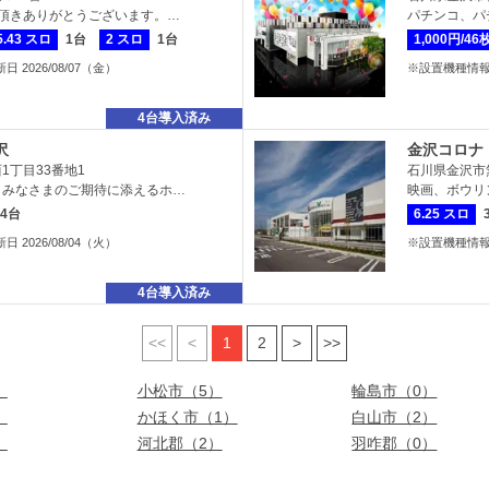
頂きありがとうございます。…
パチンコ、パ
5.43 スロ
1台
2 スロ
1台
1,000円/46
2026/08/07（金）
※設置機種情報 最
4台導入済み
沢
金沢コロナ
1丁目33番地1
石川県金沢市無
、みなさまのご期待に添えるホ…
映画、ボウリ
4台
6.25 スロ
2026/08/04（火）
※設置機種情報 最
4台導入済み
<<
<
1
2
>
>>
）
小松市（5）
輪島市（0）
）
かほく市（1）
白山市（2）
）
河北郡（2）
羽咋郡（0）