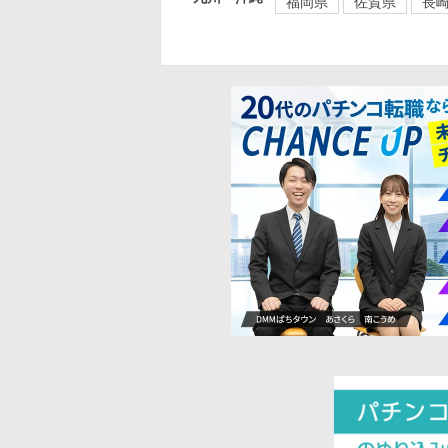
福岡県
佐賀県
長