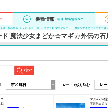
/演出・解析情報
パチスロ一覧
スマスロ マギアレコード 魔法少女まどか☆マギカ外
ード 魔法少女まどか☆マギカ外伝の石
検索
村
レートで絞り込む
TY
マルハン福
23
石川県金沢市