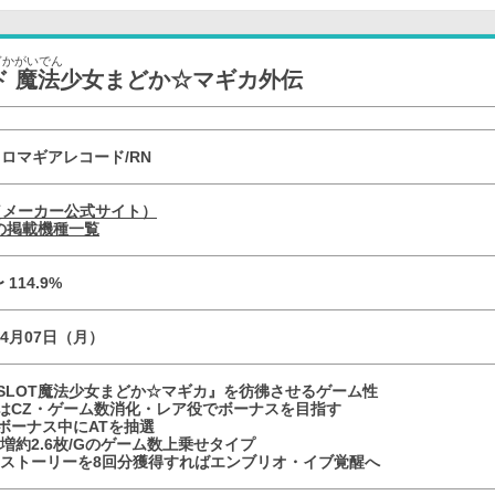
ぎかがいでん
ド 魔法少女まどか☆マギカ外伝
スロマギアレコード/RN
（メーカー公式サイト）
の掲載機種一覧
〜 114.9%
04月07日（月）
SLOT魔法少女まどか☆マギカ』を彷彿させるゲーム性
はCZ・ゲーム数消化・レア役でボーナスを目指す
ボーナス中にATを抽選
純増約2.6枚/Gのゲーム数上乗せタイプ
のストーリーを8回分獲得すればエンブリオ・イブ覚醒へ