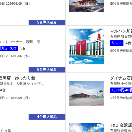
2026/08/09（日）
※設置機種情報 最
5台導入済み
マルハン加
石川県加賀市
ロットコーナー、喫煙・禁…
5 スロ
4台
式可」 スロ
5台
※設置機種情報 最
2026/08/06（木）
5台導入済み
近岡店 ゆったり館
ダイナム石
08番地1（大阪屋ショップ…
石川県小松市
4台
1,000円/46
2026/08/09（日）
※設置機種情報 最
4台導入済み
T&D 金沢店
ほ９４番
石川県金沢市長