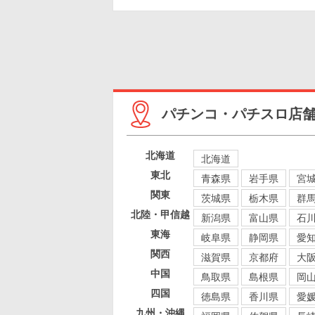
パチンコ・パチスロ店
北海道
北海道
東北
青森県
岩手県
宮
関東
茨城県
栃木県
群
北陸・甲信越
新潟県
富山県
石
東海
岐阜県
静岡県
愛
関西
滋賀県
京都府
大
中国
鳥取県
島根県
岡
四国
徳島県
香川県
愛
九州・沖縄