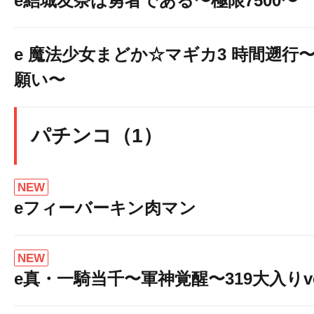
e結城友奈は勇者である〜極限7500〜
e 魔法少女まどか☆マギカ3 時間遡行
願い〜
パチンコ（1）
NEW
eフィーバーキン肉マン
NEW
e真・一騎当千〜軍神覚醒〜319大入りve