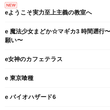
NEW
eようこそ実力至上主義の教室へ
e 魔法少女まどか☆マギカ3 時間遡行
願い〜
e女神のカフェテラス
e 東京喰種
e バイオハザード6