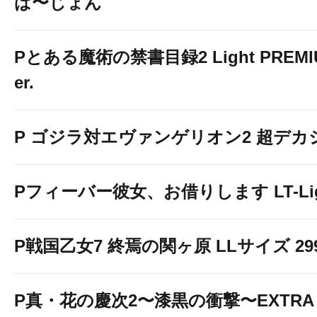
ば〜じょん
Pとある魔術の禁書目録2 Light PREMIUM
er.
P ゴジラ対エヴァンゲリオン2 超デカ
Pフィーバー彼女、お借りします LT-Light
P戦国乙女7 終焉の関ヶ原 LLサイズ 299v
P真・花の慶次2〜漆黒の衝撃〜EXTRA 