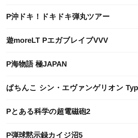
P沖ドキ！ドキドキ弾丸ツアー
遊moreLT PエガブレイブVVV
P海物語 極JAPAN
ぱちんこ シン・エヴァンゲリオン Typ
Pとある科学の超電磁砲2
P弾球黙示録カイジ沼5