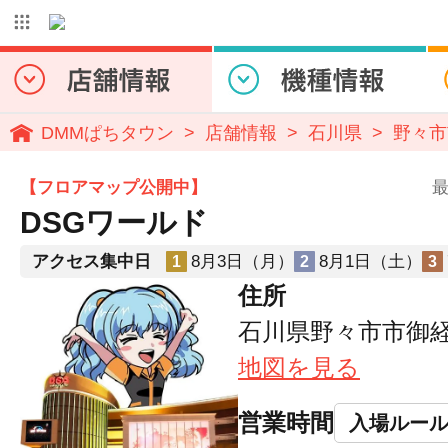
DMMぱちタウン
店舗情報
石川県
野々市
【フロアマップ公開中】
最
DSGワールド
アクセス集中日
8月3日（月）
8月1日（土）
1
2
3
住所
石川県野々市市御経塚
地図を見る
営業時間
入場ルー