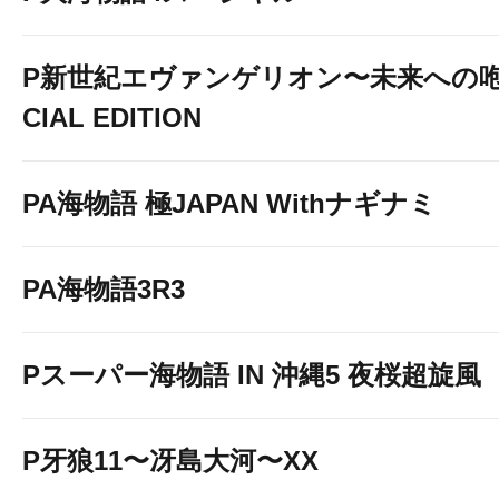
P新世紀エヴァンゲリオン〜未来への咆
DSG GROUP公式HPはコ
CIAL EDITION
PA海物語 極JAPAN Withナギナミ
PA海物語3R3
Pスーパー海物語 IN 沖縄5 夜桜超旋風
店舗Xはこちらから
P牙狼11〜冴島大河〜XX