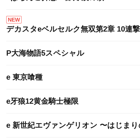
NEW
デカスタeベルセルク無双第2章 10連撃V
P大海物語5スペシャル
e 東京喰種
e牙狼12黄金騎士極限
e 新世紀エヴァンゲリオン 〜はじま