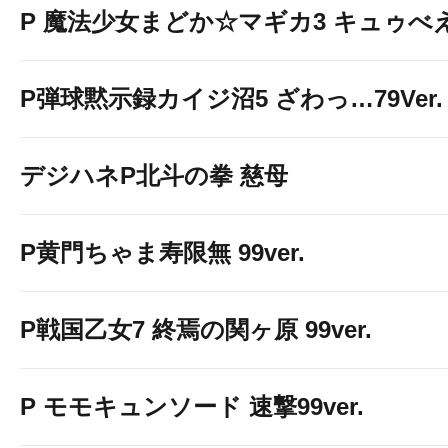
P 魔法少女まどか☆マギカ3 キュゥべえv
P弾球黙示録カイジ沼5 ざわっ…79Ver.
デジハネP北斗の拳 慈母
P黄門ちゃま寿限無 99ver.
P戦国乙女7 終焉の関ヶ原 99ver.
P モモキュンソード 速撃99ver.