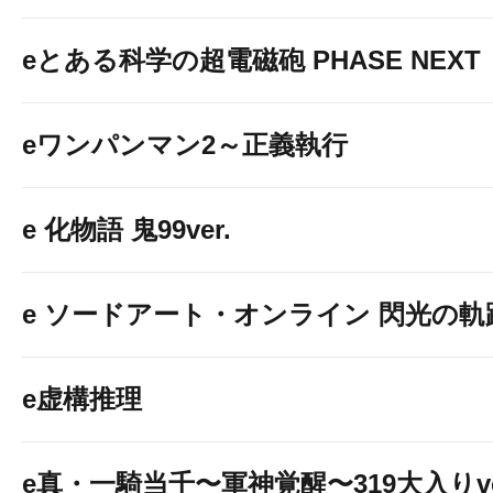
eとある科学の超電磁砲 PHASE NEXT
eワンパンマン2～正義執行
e 化物語 鬼99ver.
e ソードアート・オンライン 閃光の軌跡 9
e虚構推理
e真・一騎当千〜軍神覚醒〜319大入りve