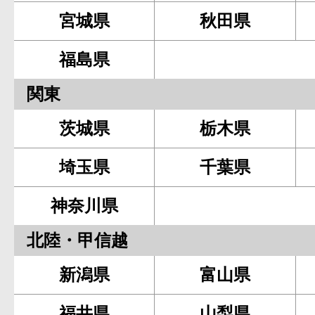
宮城県
秋田県
福島県
関東
茨城県
栃木県
埼玉県
千葉県
神奈川県
北陸・甲信越
新潟県
富山県
福井県
山梨県