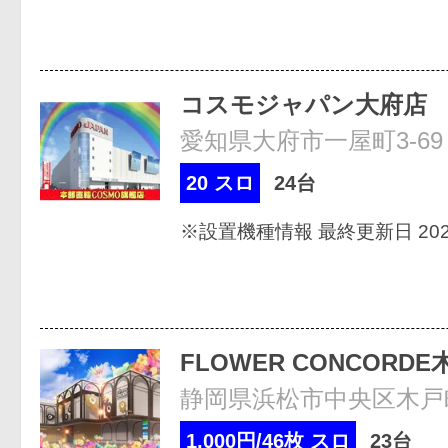
コスモジャパン大府店
愛知県大府市一屋町3-69
20 スロ
24台
※設置機種情報 最終更新日 2026
FLOWER CONCORDE
静岡県浜松市中央区木戸町
1,000円/46枚 スロ
23台