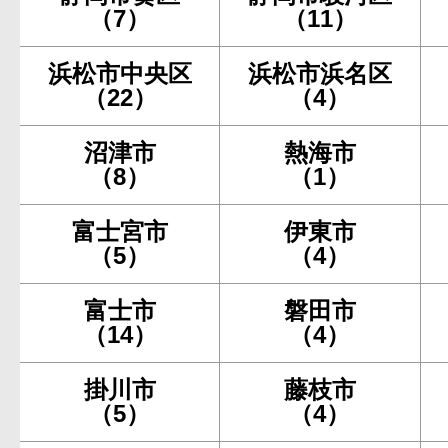
（7）
（11）
浜松市中央区
浜松市浜名区
（22）
（4）
沼津市
熱海市
（8）
（1）
富士宮市
伊東市
（5）
（4）
富士市
磐田市
（14）
（4）
掛川市
藤枝市
（5）
（4）