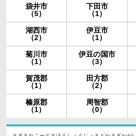
袋井市
下田市
（5）
（1）
湖西市
伊豆市
（2）
（1）
菊川市
伊豆の国市
（1）
（3）
賀茂郡
田方郡
（1）
（2）
榛原郡
周智郡
（1）
（0）
まぎあれこーどまほうしょうじょまどかまぎかが