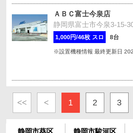
ＡＢＣ富士今泉店
静岡県富士市今泉3-15-3
1,000円/46枚 スロ
8台
※設置機種情報 最終更新日 2026
<<
<
1
2
3
静岡市葵区
静岡市駿河区