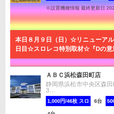
※設置機種情報 最終更新日 2026
本日８月９日（日）☆リニューア
日目☆スロレコ特別取材☆『Dの意
ＡＢＣ浜松森田町店
静岡県浜松市中央区森田
3…
1,000円/46枚 スロ
6台
50
4台