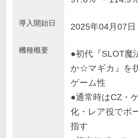
導入開始日
2025年04月07
機種概要
●初代『SLOT
か☆マギカ』を
ゲーム性
●通常時はCZ・
化・レア役でボ
指す