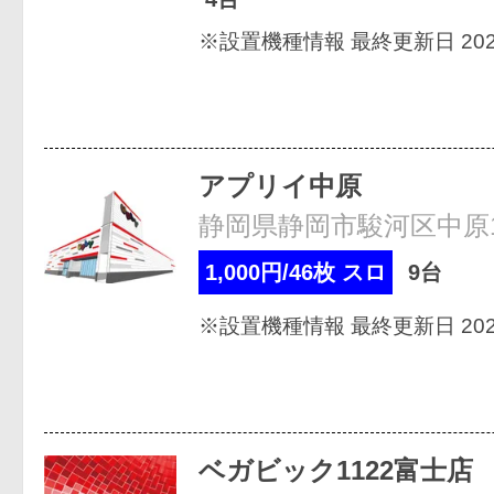
※設置機種情報 最終更新日 2026
アプリイ中原
静岡県静岡市駿河区中原1
1,000円/46枚 スロ
9台
※設置機種情報 最終更新日 2026
ベガビック1122富士店