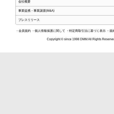
会社概要
事業提携・事業譲渡(M&A)
プレスリリース
・会員規約
・個人情報保護に関して
・特定商取引法に基づく表示
・規
Copyright © since 1998 DMM All Rights Reserve