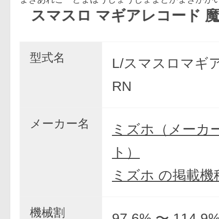
ロ マギアレコード 魔法少女まど
型式名
L/スマスロマギ
RN
メーカー名
ミズホ（メーカ
ト）
ミズホ の掲載機
機械割
97.6% 〜 114.9