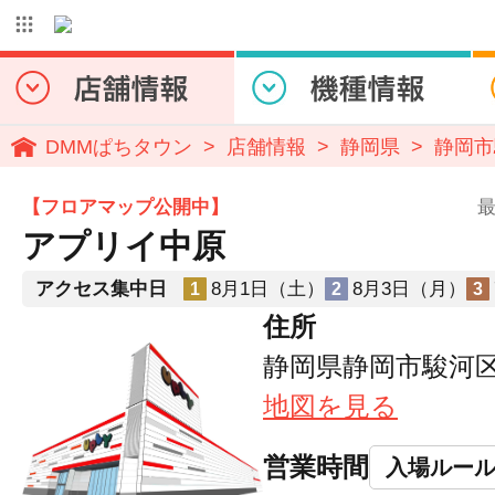
DMMぱちタウン
店舗情報
静岡県
静岡市
【フロアマップ公開中】
最
アプリイ中原
アクセス集中日
8月1日（土）
8月3日（月）
1
2
3
住所
静岡県静岡市駿河区
地図を見る
営業時間
入場ルー