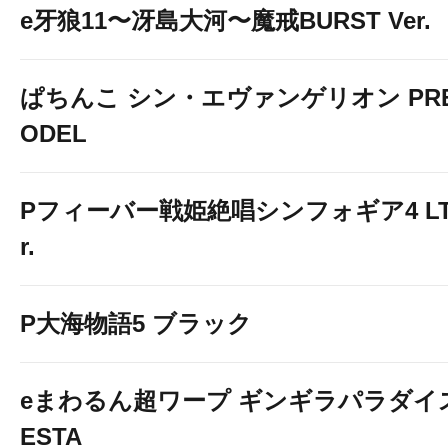
e牙狼11〜冴島大河〜魔戒BURST Ver.
ぱちんこ シン・エヴァンゲリオン PREM
ODEL
Pフィーバー戦姫絶唱シンフォギア4 LT-Li
r.
P大海物語5 ブラック
eまわるん超ワープ ギンギラパラダイス V
ESTA