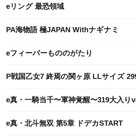
eリング 最恐領域
PA海物語 極JAPAN Withナギナミ
eフィーバーもののがたり
P戦国乙女7 終焉の関ヶ原 LLサイズ 299v
e真・一騎当千〜軍神覚醒〜319大入りve
e真・北斗無双 第5章 ドデカSTART