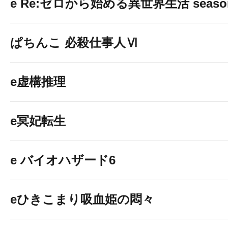
e Re:ゼロから始める異世界生活 seaso
ぱちんこ 必殺仕事人Ⅵ
e虚構推理
e冥妃転生
e バイオハザード6
eひきこまり吸血姫の悶々