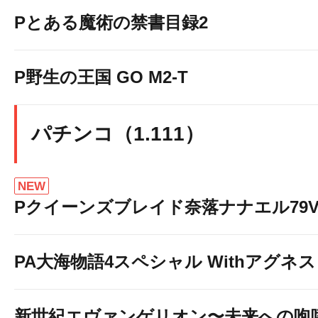
Pとある魔術の禁書目録2
P野生の王国 GO M2-T
パチンコ（1.111）
NEW
Pクイーンズブレイド奈落ナナエル79Ve
PA大海物語4スペシャル Withアグネ
新世紀エヴァンゲリオン〜未来への咆