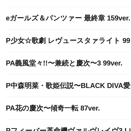
eガールズ＆パンツァー 最終章 159ver.
P少女☆歌劇 レヴュースタァライト 99 L
PA義風堂々!!〜兼続と慶次〜3 99ver.
P中森明菜・歌姫伝説〜BLACK DIVA
PA花の慶次〜傾奇一転 87ver.
Pフィーバー革命機ヴァルヴレイヴ3 Light