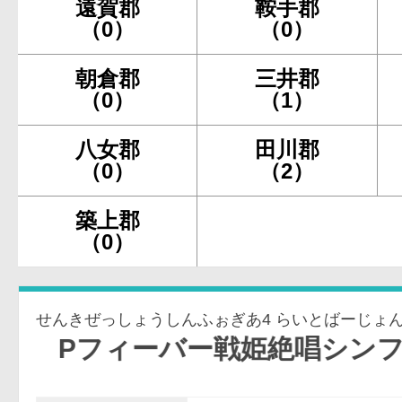
遠賀郡
鞍手郡
（0）
（0）
朝倉郡
三井郡
（0）
（1）
八女郡
田川郡
（0）
（2）
築上郡
（0）
せんきぜっしょうしんふぉぎあ4 らいとばーじょ
バー戦姫絶唱シンフォギア4 Light 