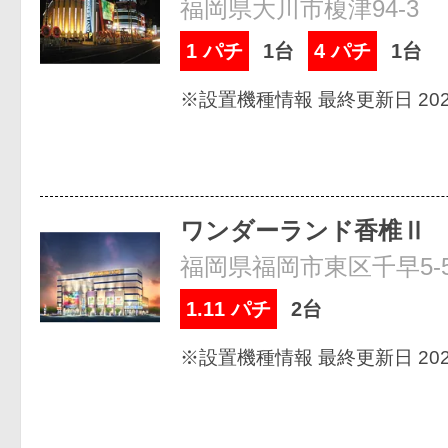
福岡県大川市榎津94-3
1 パチ
1台
4 パチ
1台
※設置機種情報 最終更新日 2026
ワンダーランド香椎Ⅱ
福岡県福岡市東区千早5-5
1.11 パチ
2台
※設置機種情報 最終更新日 2026