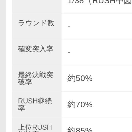
1/38（RUSH
ラウンド数
-
確変突入率
-
最終決戦突
約50%
破率
RUSH継続
約70%
率
上位RUSH
約85%