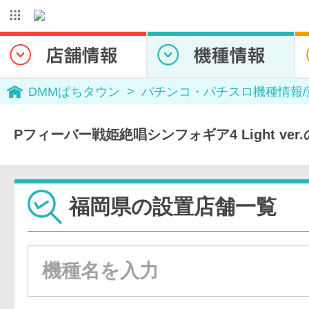
DMMぱちタウン
パチンコ・パチスロ機種情報
Pフィーバー戦姫絶唱シンフォギア4 Light ve
福岡県の設置店舗一覧