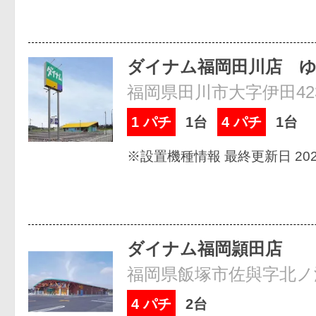
ダイナム福岡田川店 
福岡県田川市大字伊田42
1 パチ
1台
4 パチ
1台
※設置機種情報 最終更新日 2026
ダイナム福岡頴田店
福岡県飯塚市佐與字北ノ浦
4 パチ
2台