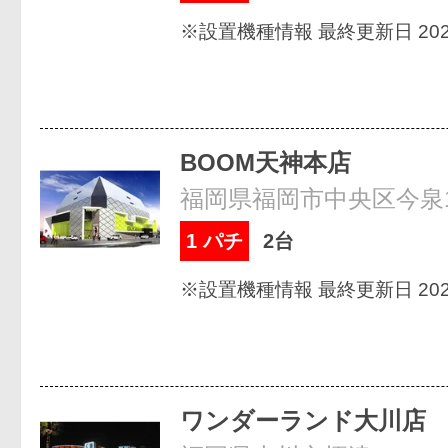
※設置機種情報 最終更新日 2026
BOOM天神本店
福岡県福岡市中央区今泉1-
1 パチ
2台
※設置機種情報 最終更新日 2026
ワンダーランド大川店