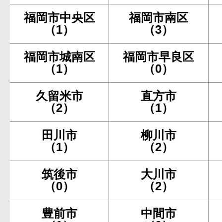
福岡市中央区
福岡市南区
（1）
（3）
福岡市城南区
福岡市早良区
（1）
（0）
久留米市
直方市
（2）
（1）
田川市
柳川市
（1）
（2）
筑後市
大川市
（0）
（2）
豊前市
中間市