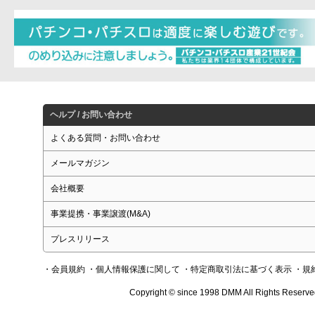
ヘルプ / お問い合わせ
よくある質問・お問い合わせ
メールマガジン
会社概要
事業提携・事業譲渡(M&A)
プレスリリース
・会員規約
・個人情報保護に関して
・特定商取引法に基づく表示
・規
Copyright © since 1998 DMM All Rights Reserve