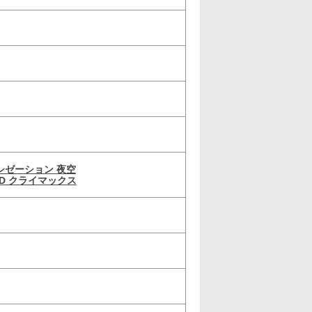
シゼーション 夜空
D クライマックス