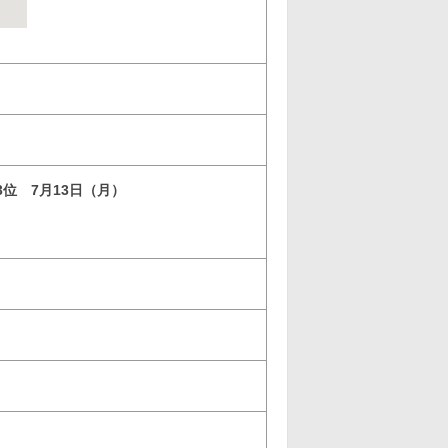
3位 7月13日（月）