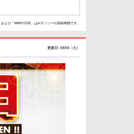
および「MAPCODE」は㈱デンソーの登録商標です。
更新日: 08/08（土）