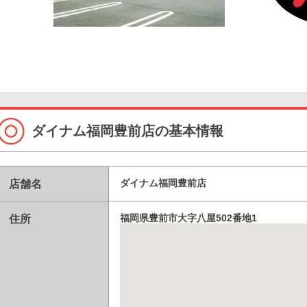
ダイナム福岡豊前店の基本情報
店舗名
ダイナム福岡豊前店
住所
福岡県豊前市大字八屋502番地1