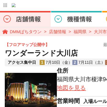
DMMぱちタウン
店舗情報
福岡県
大川市
【フロアマップ公開中】
最
ワンダーランド大川店
アクセス集中日
7月10日（金）
7月11日（土）
1
2
住所
福岡県大川市榎津94
地図を見る
営業時間
入場ルー