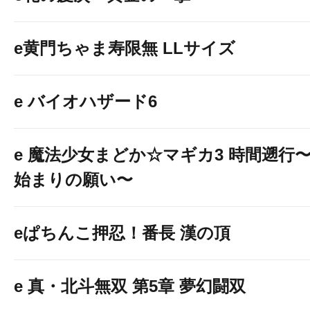
e黄門ちゃま寿限無 LLサイズ
e バイオハザード6
e 魔法少女まどか☆マギカ3 時間遡行
始まりの願い〜
eぱちんこ押忍！番長 漢の頂
e 真・北斗無双 第5章 夢幻闘双