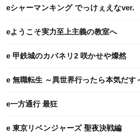
eシャーマンキング でっけぇえなver.
eようこそ実力至上主義の教室へ
e 甲鉄城のカバネリ2 咲かせや燦然
e 無職転生 ～異世界行ったら本気だす
e一方通行 最狂
e 東京リベンジャーズ 聖夜決戦編