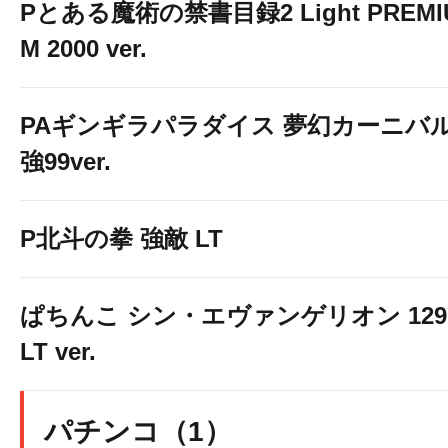
Pとある魔術の禁書目録2 Light PREMI
M 2000 ver.
PAギンギラパラダイス 夢幻カーニバ
強99ver.
P北斗の拳 強敵 LT
ぱちんこ シン・エヴァンゲリオン 129
LT ver.
パチンコ（1）