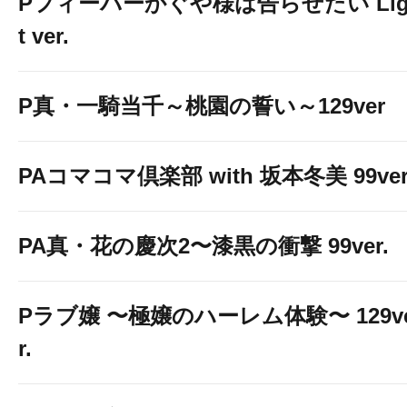
Pフィーバーかぐや様は告らせたい Lig
t ver.
P真・一騎当千～桃園の誓い～129ver
PAコマコマ倶楽部 with 坂本冬美 99ver
PA真・花の慶次2〜漆黒の衝撃 99ver.
Pラブ嬢 〜極嬢のハーレム体験〜 129v
r.