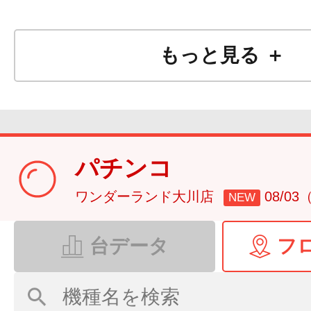
もっと見る ＋
パチンコ
ワンダーランド大川店
08/0
NEW
台データ
フ