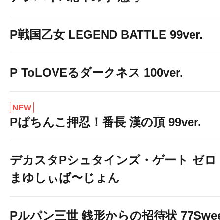
P戦国乙女 LEGEND BATTLE 99ver.
P ToLOVEるダークネス 100ver.
NEW
Pぱちんこ押忍！番長 漢の頂 99ver.
デカスタPシュタインズ・ゲート ゼロ
まゆしぃば〜じょん
Pルパン三世 銭形からの招待状 77Swee