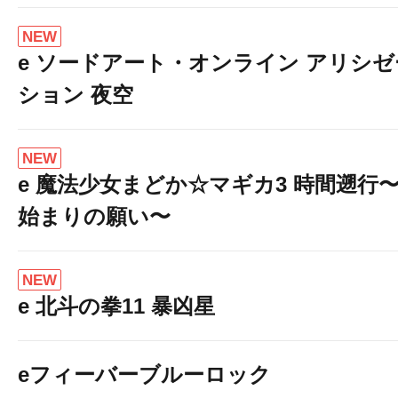
NEW
e ソードアート・オンライン アリシゼ
ション 夜空
NEW
e 魔法少女まどか☆マギカ3 時間遡行
始まりの願い〜
NEW
e 北斗の拳11 暴凶星
eフィーバーブルーロック