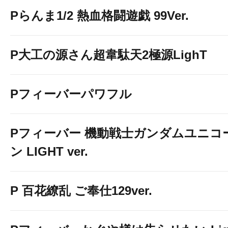
6機種13台導
Pらんま1/2 熱血格闘遊戯 99Ver.
P大工の源さん超韋駄天2極源LighT
Pフィーバーパワフル
Pフィーバー 機動戦士ガンダムユニコ
ン LIGHT ver.
P 百花繚乱 ご奉仕129ver.