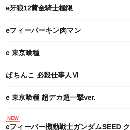
e牙狼12黄金騎士極限
eフィーバーキン肉マン
e 東京喰種
ぱちんこ 必殺仕事人Ⅵ
e 東京喰種 超デカ超一撃ver.
NEW
eフィーバー機動戦士ガンダムSEED 