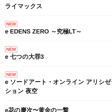
ライマックス
NEW
e EDENS ZERO ～究極LT～
NEW
e 七つの大罪3
NEW
e ソードアート・オンライン アリシゼ
ション 夜空
e花の慶次〜黄金の一撃