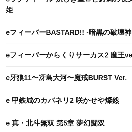
姫
eフィーバーBASTARD!! -暗黒の破壊神
eフィーバーからくりサーカス2 魔王ver
e牙狼11〜冴島大河〜魔戒BURST Ver.
e 甲鉄城のカバネリ2 咲かせや燦然
e 真・北斗無双 第5章 夢幻闘双