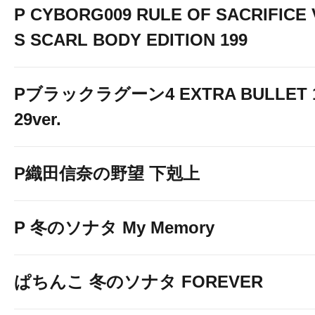
P CYBORG009 RULE OF SACRIFICE 
S SCARL BODY EDITION 199
Pブラックラグーン4 EXTRA BULLET 
29ver.
P織田信奈の野望 下剋上
P 冬のソナタ My Memory
ぱちんこ 冬のソナタ FOREVER