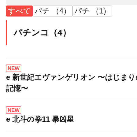
すべて
パチ （4）
パチ （1）
パチンコ（4）
NEW
e 新世紀エヴァンゲリオン 〜はじまり
記憶〜
NEW
e 北斗の拳11 暴凶星