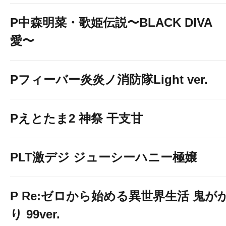
P中森明菜・歌姫伝説〜BLACK DIVA
愛〜
Pフィーバー炎炎ノ消防隊Light ver.
Pえとたま2 神祭 干支甘
PLT激デジ ジューシーハニー極嬢
P Re:ゼロから始める異世界生活 鬼が
り 99ver.