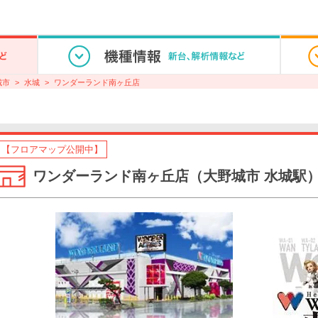
城市
水城
ワンダーランド南ヶ丘店
【フロアマップ公開中】
ワンダーランド南ヶ丘店（大野城市 水城駅