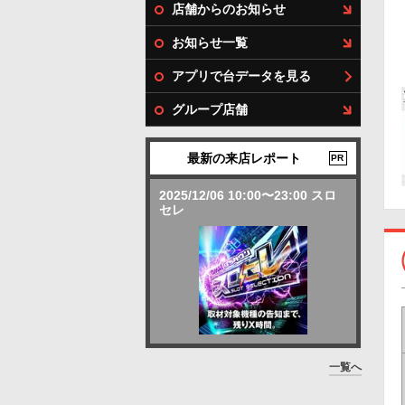
店舗からのお知らせ
お知らせ一覧
アプリで台データを見る
グループ店舗
最新の来店レポート
PR
2025/12/06 10:00〜23:00 スロ
セレ
一覧へ