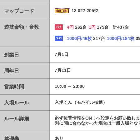
マップコード
13 027 205*2
遊技金額・台数
4円
262台
1円
175台
計437台
パチ
1000円/46枚
217台
1000円/184枚
3
スロ
創業日
7月1日
周年日
7月11日
営業時間
10:00 ～ 23:00
入場ルール
入場くん（モバイル抽選）
ルール詳細
必ず位置情報をON！へ設定をお願い致し
列に間に合わなかった場合は一般入場とな
整理券
あり