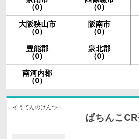
（0）
（0）
大阪狭山市
阪南市
（0）
（0）
豊能郡
泉北郡
（0）
（0）
南河内郡
（0）
そうてんのけんつー
ぱちんこCR蒼天の