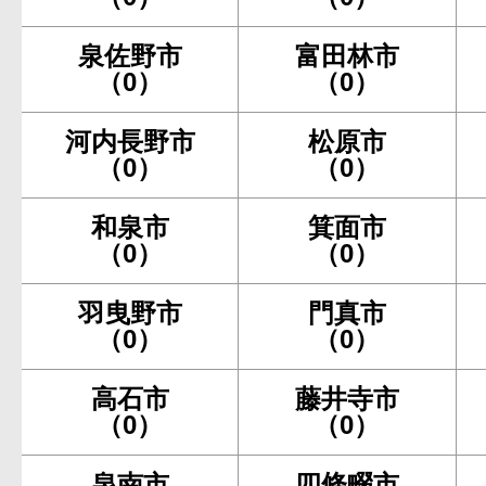
泉佐野市
富田林市
（0）
（0）
河内長野市
松原市
（0）
（0）
和泉市
箕面市
（0）
（0）
羽曳野市
門真市
（0）
（0）
高石市
藤井寺市
（0）
（0）
泉南市
四條畷市