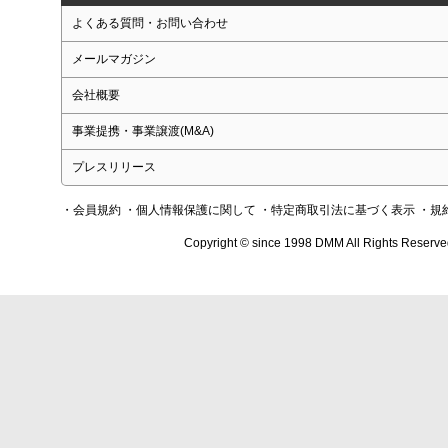
よくある質問・お問い合わせ
メールマガジン
会社概要
事業提携・事業譲渡(M&A)
プレスリリース
・会員規約
・個人情報保護に関して
・特定商取引法に基づく表示
・規
Copyright © since 1998 DMM All Rights Reserve