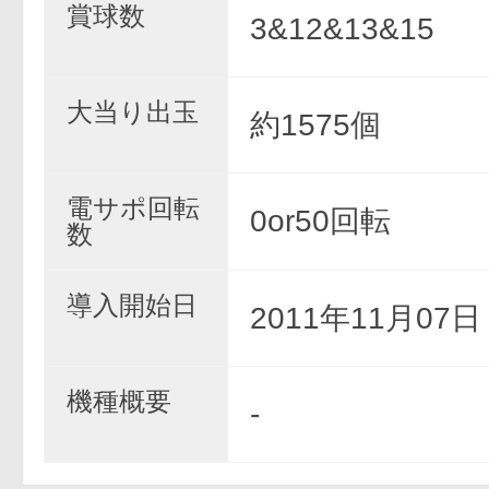
賞球数
3&12&13&15
大当り出玉
約1575個
電サポ回転
0or50回転
数
導入開始日
2011年11月07
機種概要
-