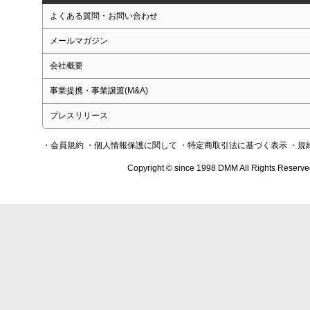
よくある質問・お問い合わせ
メールマガジン
会社概要
事業提携・事業譲渡(M&A)
プレスリリース
・会員規約
・個人情報保護に関して
・特定商取引法に基づく表示
・規
Copyright © since 1998 DMM All Rights Reserve