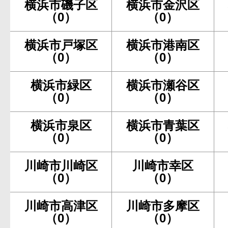
横浜市磯子区
横浜市金沢区
（0）
（0）
横浜市戸塚区
横浜市港南区
（0）
（0）
横浜市緑区
横浜市瀬谷区
（0）
（0）
横浜市泉区
横浜市青葉区
（0）
（0）
川崎市川崎区
川崎市幸区
（0）
（0）
川崎市高津区
川崎市多摩区
（0）
（0）