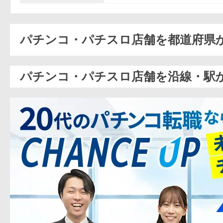
パチンコ・パチスロ店舗を都道府県
パチンコ・パチスロ店舗を沿線・駅