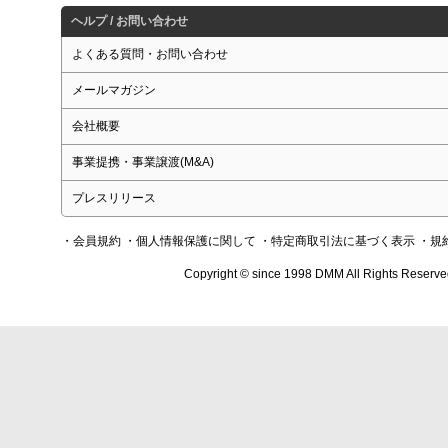
ヘルプ / お問い合わせ
よくある質問・お問い合わせ
メールマガジン
会社概要
事業提携・事業譲渡(M&A)
プレスリリース
・会員規約
・個人情報保護に関して
・特定商取引法に基づく表示
・規
Copyright © since 1998 DMM All Rights Reserve