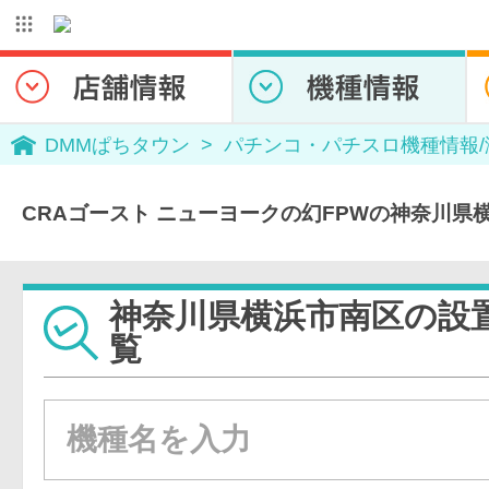
DMMぱちタウン
パチンコ・パチスロ機種情報
CRAゴースト ニューヨークの幻FPWの神奈川県
神奈川県横浜市南区の設
覧