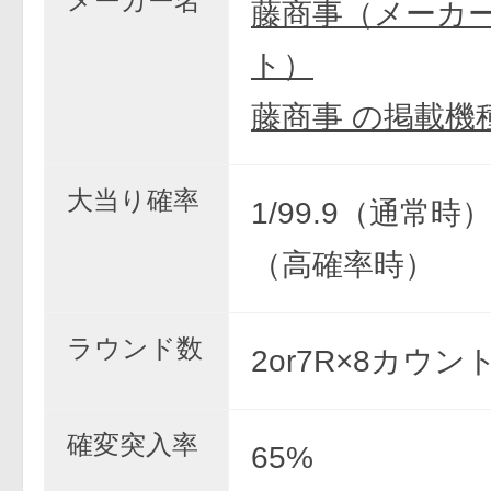
メーカー名
藤商事（メーカ
ト）
藤商事 の掲載機
大当り確率
1/99.9（通常時）1
（高確率時）
ラウンド数
2or7R×8カウン
確変突入率
65%