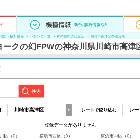
/演出・解析情報
パチンコ一覧
神奈川県の設置店
川崎市高津区の設置店
ーヨークの幻FPWの神奈川県川崎市高津
覧
検索
村
レートで絞り込む
登録データがありません
川区（0）
横浜市西区（0）
横浜市中区（0）