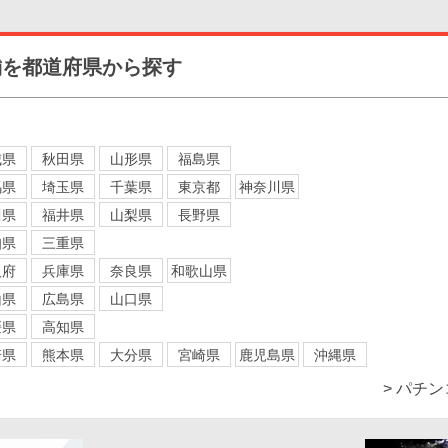
舗を都道府県から探す
城県
秋田県
山形県
福島県
馬県
埼玉県
千葉県
東京都
神奈川県
川県
福井県
山梨県
長野県
知県
三重県
阪府
兵庫県
奈良県
和歌山県
山県
広島県
山口県
媛県
高知県
崎県
熊本県
大分県
宮崎県
鹿児島県
沖縄県
> パチ