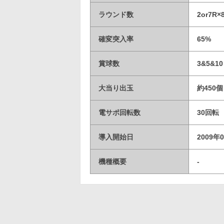
ラウンド数
2or7R
確変突入率
65%
賞球数
3&5&10
大当り出玉
約450個
電サポ回転数
30回転
導入開始日
2009年
機種概要
-