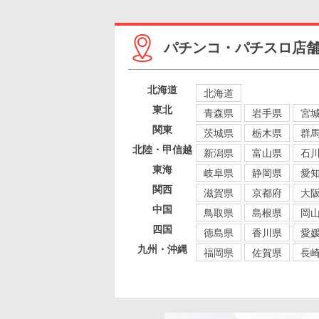
パチンコ・パチスロ店
北海道
北海道
東北
青森県
岩手県
宮
関東
茨城県
栃木県
群
北陸・甲信越
新潟県
富山県
石
東海
岐阜県
静岡県
愛
関西
滋賀県
京都府
大
中国
鳥取県
島根県
岡
四国
徳島県
香川県
愛
九州・沖縄
福岡県
佐賀県
長