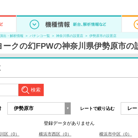
/演出・解析情報
パチンコ一覧
神奈川県の設置店
伊勢原市の設置店
ーヨークの幻FPWの神奈川県伊勢原市の
覧
検索
村
レートで絞り込む
登録データがありません
川区（0）
横浜市西区（0）
横浜市中区（0）