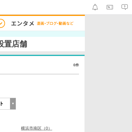
設置店舗
0件
横浜市南区（0）