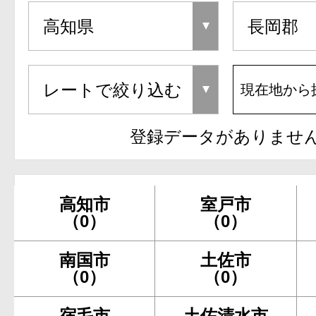
現在地から
登録データがありませ
高知市
室戸市
（0）
（0）
南国市
土佐市
（0）
（0）
宿毛市
土佐清水市