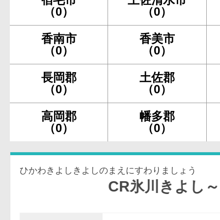
（0）
（0）
香南市
香美市
（0）
（0）
長岡郡
土佐郡
（0）
（0）
高岡郡
幡多郡
（0）
（0）
ひかわきよしきよしのまえにすわりましょう
CR氷川きよし～きよ