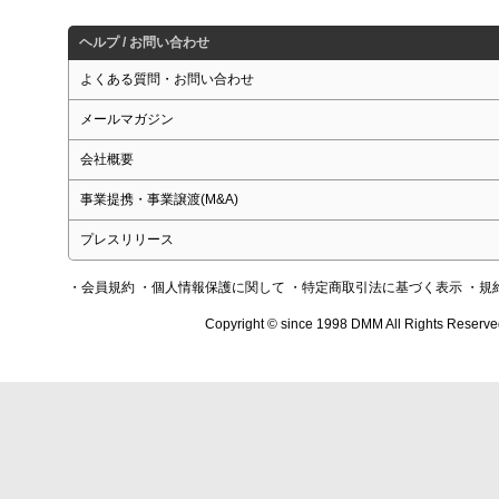
ヘルプ / お問い合わせ
よくある質問・お問い合わせ
メールマガジン
会社概要
事業提携・事業譲渡(M&A)
プレスリリース
・会員規約
・個人情報保護に関して
・特定商取引法に基づく表示
・規
Copyright © since 1998 DMM All Rights Reserve