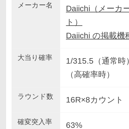
メーカー名
Daiichi（メー
ト）
Daiichi の掲載
大当り確率
1/315.5（通常時）
（高確率時）
ラウンド数
16R×8カウント
確変突入率
63%