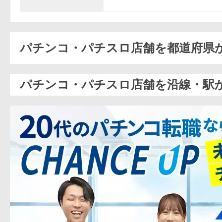
パチンコ・パチスロ店舗を都道府県
パチンコ・パチスロ店舗を沿線・駅