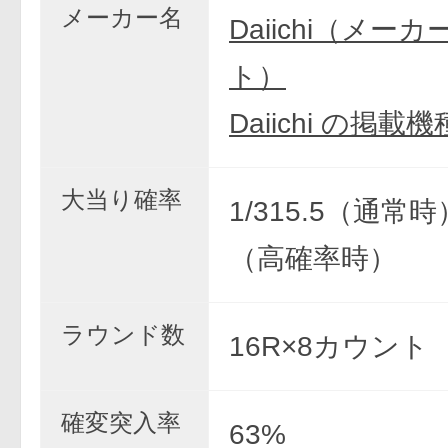
メーカー名
Daiichi（メー
ト）
Daiichi の掲載
大当り確率
1/315.5（通常時）
（高確率時）
ラウンド数
16R×8カウント
確変突入率
63%