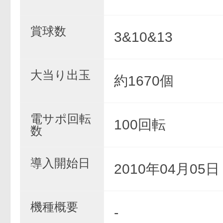
賞球数
3&10&13
大当り出玉
約1670個
電サポ回転
100回転
数
導入開始日
2010年04月05
機種概要
-