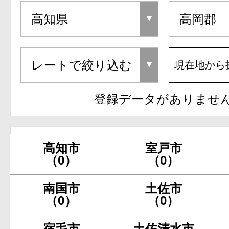
現在地から
登録データがありませ
高知市
室戸市
（0）
（0）
南国市
土佐市
（0）
（0）
宿毛市
土佐清水市