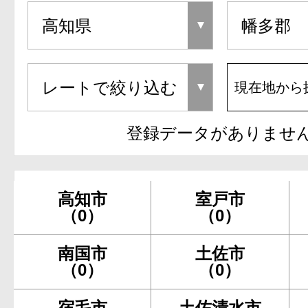
現在地から
登録データがありませ
高知市
室戸市
（0）
（0）
南国市
土佐市
（0）
（0）
宿毛市
土佐清水市