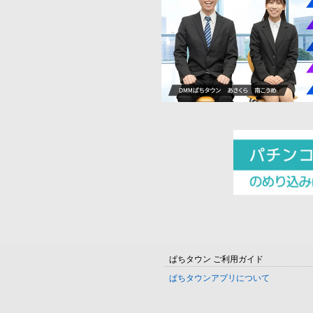
ぱちタウン ご利用ガイド
ぱちタウンアプリについて