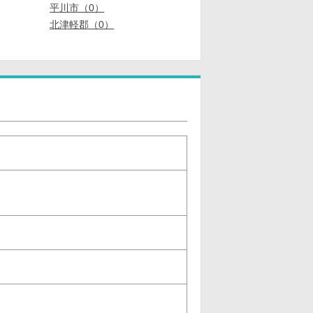
平川市（0）
北津軽郡（0）