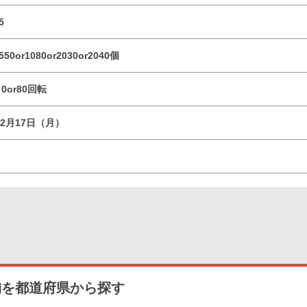
5
550or1080or2030or2040個
0or80回転
12月17日（月）
舗を都道府県から探す