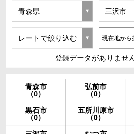
現在地から
登録データがありませ
青森市
弘前市
（0）
（0）
黒石市
五所川原市
（0）
（0）
三沢市
むつ市