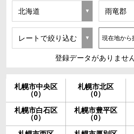
現在地から
登録データがありませ
札幌市中央区
札幌市北区
（0）
（0）
札幌市白石区
札幌市豊平区
（0）
（0）
札幌市西区
札幌市厚別区