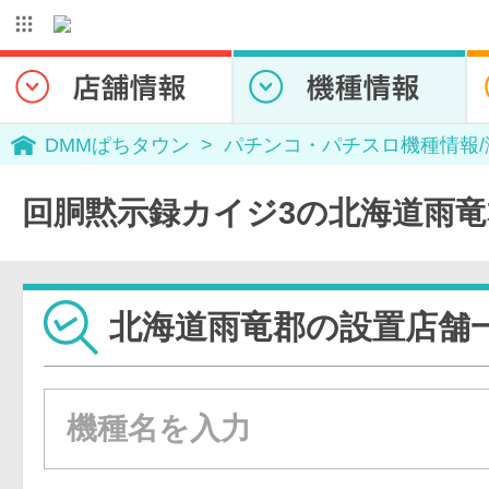
DMMぱちタウン
パチンコ・パチスロ機種情報
回胴黙示録カイジ3の北海道雨
北海道雨竜郡の設置店舗