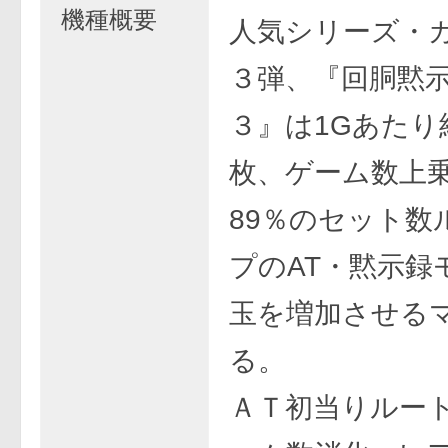
機種概要
人気シリーズ・
３弾、『回胴黙
３』は1Gあたり純
枚、ゲーム数上乗
89％のセット数
プのAT・黙示録
玉を増加させる
る。
ＡＴ初当りルー