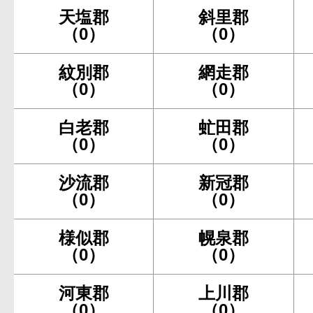
天塩郡
斜里郡
（0）
（0）
紋別郡
網走郡
（0）
（0）
白老郡
虻田郡
（0）
（0）
沙流郡
新冠郡
（0）
（0）
様似郡
幌泉郡
（0）
（0）
河東郡
上川郡
（0）
（0）