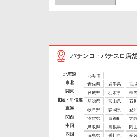
パチンコ・パチスロ店
北海道
北海道
東北
青森県
岩手県
宮
関東
茨城県
栃木県
群
北陸・甲信越
新潟県
富山県
石
東海
岐阜県
静岡県
愛
関西
滋賀県
京都府
大
中国
鳥取県
島根県
岡
四国
徳島県
香川県
愛