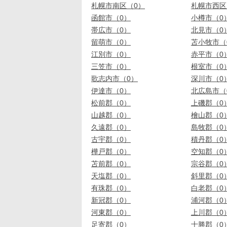
札幌市南区（0）
札幌市西区
函館市（0）
小樽市（0
帯広市（0）
北見市（0
留萌市（0）
苫小牧市（
江別市（0）
赤平市（0
三笠市（0）
根室市（0
歌志内市（0）
深川市（0
伊達市（0）
北広島市（
松前郡（0）
上磯郡（0
山越郡（0）
檜山郡（0
久遠郡（0）
島牧郡（0
古宇郡（0）
積丹郡（0
樺戸郡（0）
空知郡（0
苫前郡（0）
宗谷郡（0
天塩郡（0）
斜里郡（0
有珠郡（0）
白老郡（0
新冠郡（0）
浦河郡（0
河東郡（0）
上川郡（0
足寄郡（0）
十勝郡（0