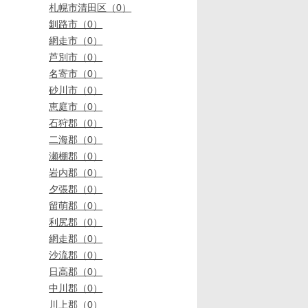
札幌市清田区（0）
釧路市（0）
網走市（0）
芦別市（0）
名寄市（0）
砂川市（0）
恵庭市（0）
石狩郡（0）
二海郡（0）
瀬棚郡（0）
岩内郡（0）
夕張郡（0）
留萌郡（0）
利尻郡（0）
網走郡（0）
沙流郡（0）
日高郡（0）
中川郡（0）
川上郡（0）