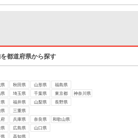
舗を都道府県から探す
城県
秋田県
山形県
福島県
馬県
埼玉県
千葉県
東京都
神奈川県
川県
福井県
山梨県
長野県
知県
三重県
阪府
兵庫県
奈良県
和歌山県
山県
広島県
山口県
媛県
高知県