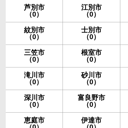
芦別市
江別市
（0）
（0）
紋別市
士別市
（0）
（0）
三笠市
根室市
（0）
（0）
滝川市
砂川市
（0）
（0）
深川市
富良野市
（0）
（0）
恵庭市
伊達市
（0）
（0）