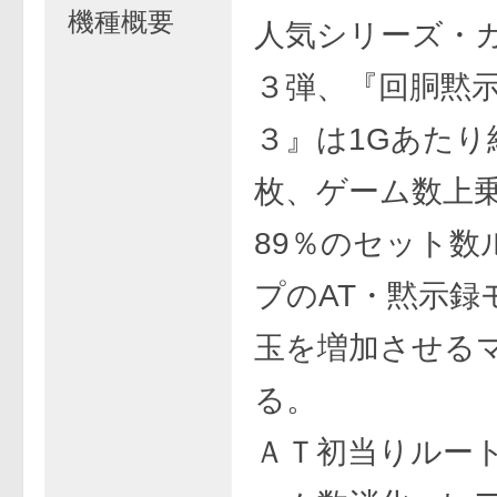
機種概要
人気シリーズ・
３弾、『回胴黙
３』は1Gあたり純
枚、ゲーム数上乗
89％のセット数
プのAT・黙示録
玉を増加させる
る。
ＡＴ初当りルー