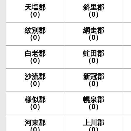
天塩郡
斜里郡
（0）
（0）
紋別郡
網走郡
（0）
（0）
白老郡
虻田郡
（0）
（0）
沙流郡
新冠郡
（0）
（0）
様似郡
幌泉郡
（0）
（0）
河東郡
上川郡
（0）
（0）