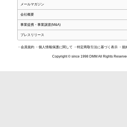
メールマガジン
会社概要
事業提携・事業譲渡(M&A)
プレスリリース
・会員規約
・個人情報保護に関して
・特定商取引法に基づく表示
・規
Copyright © since 1998 DMM All Rights Reserve