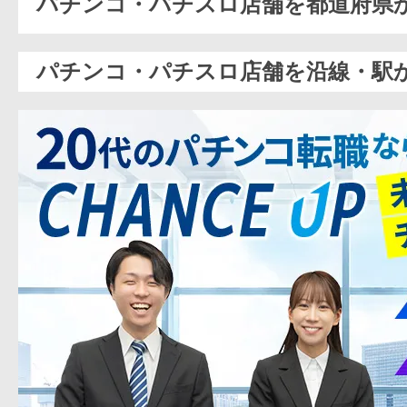
パチンコ・パチスロ店舗を都道府県
パチンコ・パチスロ店舗を沿線・駅