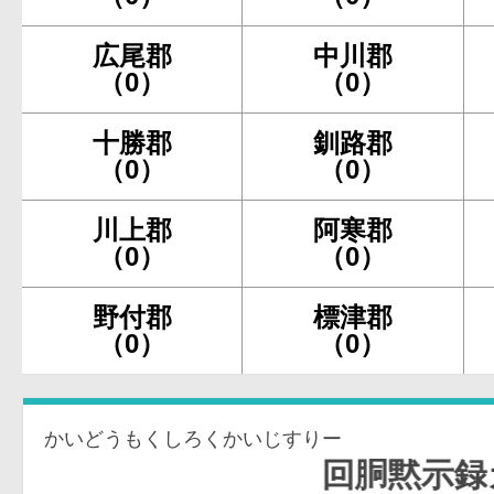
広尾郡
中川郡
（0）
（0）
十勝郡
釧路郡
（0）
（0）
川上郡
阿寒郡
（0）
（0）
野付郡
標津郡
（0）
（0）
かいどうもくしろくかいじすりー
回胴黙示録カイジ