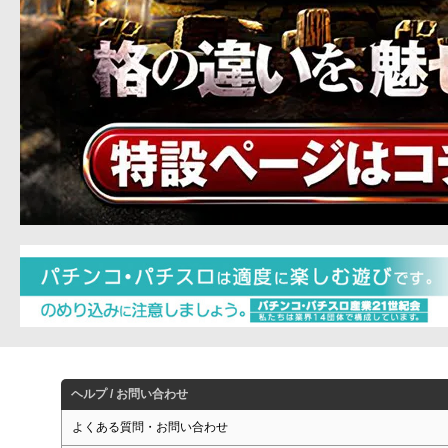
ヘルプ / お問い合わせ
よくある質問・お問い合わせ