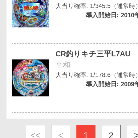
大当り確率: 1/345.5（通常時）
導入開始日: 2010
CR釣りキチ三平L7AU
平和
大当り確率: 1/178.6（通常時） 
導入開始日: 2009
<<
<
1
2