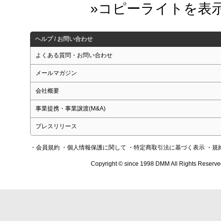
ヘルプ / お問い合わせ
よくある質問・お問い合わせ
メールマガジン
会社概要
事業提携・事業譲渡(M&A)
プレスリリース
・会員規約
・個人情報保護に関して
・特定商取引法に基づく表示
・規
Copyright © since 1998 DMM All Rights Reserve