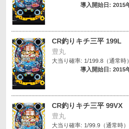
導入開始日: 2015
CR釣りキチ三平 199L
豊丸
大当り確率: 1/199.8（通常時） 
導入開始日: 2015
CR釣りキチ三平 99VX
豊丸
大当り確率: 1/99.9（通常時） 