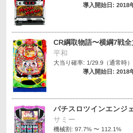
導入開始日: 2018
CR綱取物語〜横綱7戦全
平和
大当り確率: 1/29.9（通常時） 
導入開始日: 2018
パチスロツインエンジェ
サミー
機械割: 97.7% 〜 112.1%