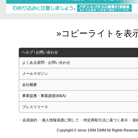
ヘルプ / お問い合わせ
よくある質問・お問い合わせ
メールマガジン
会社概要
事業提携・事業譲渡(M&A)
プレスリリース
・会員規約
・個人情報保護に関して
・特定商取引法に基づく表示
・規
Copyright © since 1998 DMM All Rights Reserve