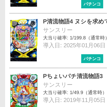
パチンコ
P清流物語4 ヌシを求めて
サンスリー
大当り確率: 1/199.8（通常時） 
導入日: 2025年01月06
パチンコ
Pちょいパチ清流物語3
サンスリー
大当り確率: 1/49.9（通常時） 
導入日: 2019年11月05