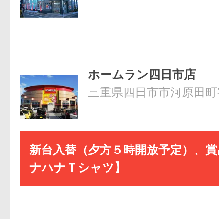
ホームラン四日市店
三重県四日市市河原田町字
新台入替（夕方５時開放予定）、賞
ナハナＴシャツ】