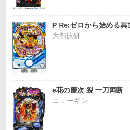
P Re:ゼロから始める
大都技研
e花の慶次 裂 一刀両断
ニューギン