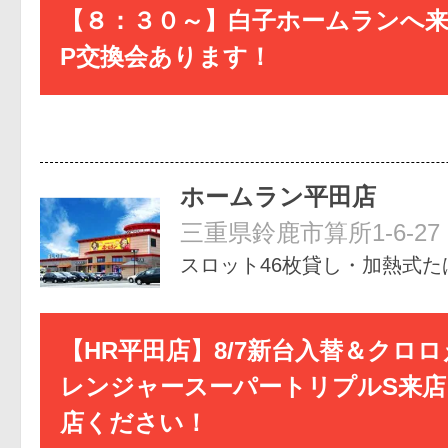
【８：３０～】白子ホームランへ
P交換会あります！
ホームラン平田店
三重県鈴鹿市算所1-6-27
スロット46枚貸し・加熱式た
【HR平田店】8/7新台入替＆クロ
レンジャースーパートリプルS来店
店ください！