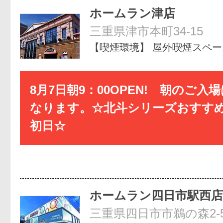
ホームラン津店
三重県津市本町34-15
【喫煙環境】 屋外喫煙スペ
8月7日朝9：00OPEN! 朝のご入
なります。☆北斗シリーズおすす
初日☆
ホームラン四日市駅西店
三重県四日市市鵜の森2-5