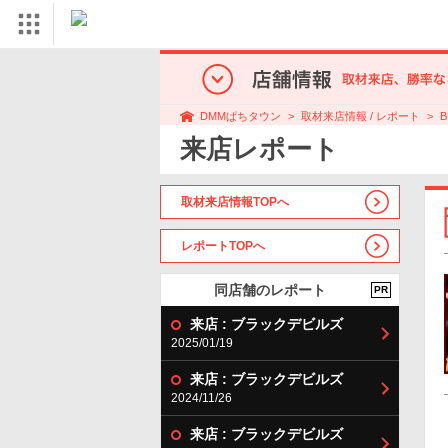
取材来店情報 / レポート
B
DMMぱちタウン
来店レポート
取材来店情報TOPへ
レポートTOPへ
同店舗のレポート
PR
来店 : ブラックデビルズ
2025/01/19
来店 : ブラックデビルズ
2024/11/26
来店 : ブラックデビルズ