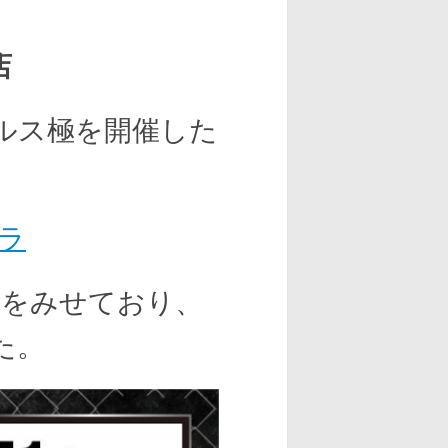
店
ルス極を開催した
ラ
いをみせており、
た。