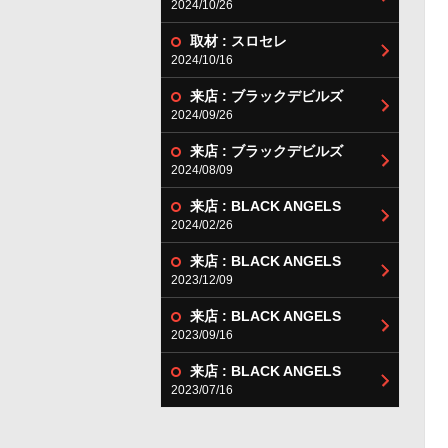
2024/10/26
取材 : スロセレ
2024/10/16
来店 : ブラックデビルズ
2024/09/26
来店 : ブラックデビルズ
2024/08/09
来店 : BLACK ANGELS
2024/02/26
来店 : BLACK ANGELS
2023/12/09
来店 : BLACK ANGELS
2023/09/16
来店 : BLACK ANGELS
2023/07/16