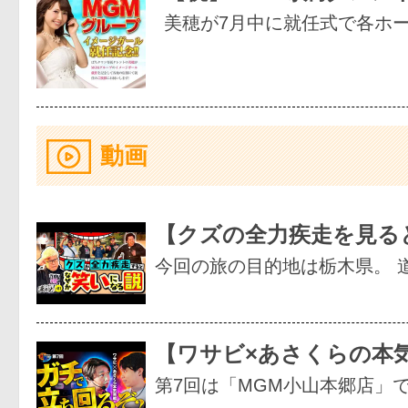
美穂が7月中に就任式で各ホ
動画
【クズの全力疾走を見る
今回の旅の目的地は栃木県。 
【ワサビ×あさくらの本
第7回は「MGM小山本郷店」